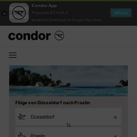
Condor App
öffnen
Flugsuche & Check-in
kostenlos Download im Google Play Store
Flüge von Düsseldorf nach Praslin