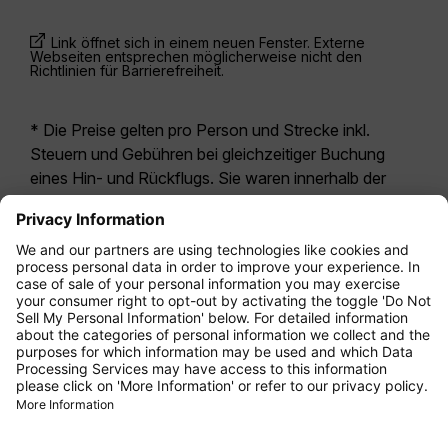
Link öffnet sich in einem neuen Fenster. Externe
Webseiten entsprechen möglicherweise nicht den
Richtlinien für Barrierefreiheit.
* Die Preise gelten pro Person und Strecke inkl.
Steuern und Gebühren bei gleichzeitiger Buchung
eines Hin- und Rückflugs. Sie waren innerhalb der
letzten 24 Stunden verfügbar und sind
möglicherweise nicht mehr aktuell. Bei den für die
Economy Class
angegebenen Tarifen handelt es
sich i.d.R. um Economy Zero, unsere restriktivste
Tarifoption. Es können hierfür zusätzliche Gebühren
für
Aufgabegepäck
oder für andere optionale
Leistungen anfallen. Es gelten die
Allgemeinen
Geschäftsbedingungen
.