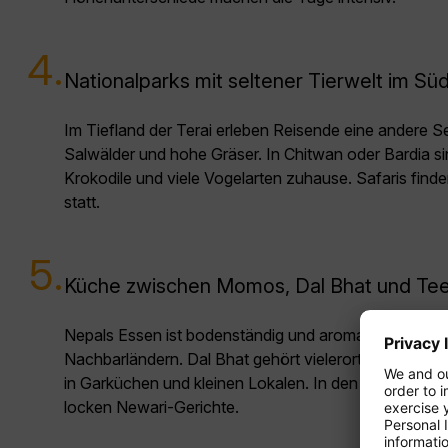
4.
Nationalparks mit seltener Tierwelt im Sü
Im Tiefland der Terai erleben Reisende eine andere S
Salwälder und hohe Gräser. In Chitwan oder Bardia s
Krokodile und viele Vogelarten zuhause. Safaris find
statt.
5.
Küche zwischen Momos, Dal Bhat und Te
Nepals Essen ist bodenständig und aromatisch, gepr
Nachbarländern. Dal Bhat gehört vielerorts zum Ta
in Garküchen und kleinen Lokalen. In den Hügeln wär
locken Newari-Gerichte.