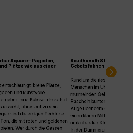
rbar Square – Pagoden,
Boudhanath Stupa – Kreis
nd Plätze wie aus einer
Gebetsfahnen
Rund um die riesige Stupa fli
 entschleunigt: breite Plätze,
Menschen im Uhrzeigersinn, b
agoden und kunstvolle
murmelnden Gebeten, Räuch
ergeben eine Kulisse, die sofort
Rascheln bunter Fahnen. Da
 aussieht, ohne laut zu sein.
Auge über dem goldenen Turm
gen sind die erdigen Farbtöne
einen klaren Mittelpunkt, wäh
 Ton, die mit roten und goldenen
umlaufenden Klöster Tiefe in
spielen. Wer durch die Gassen
In der Dämmerung leuchten 