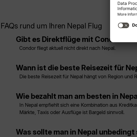
FAQs rund um Ihren Nepal Flug
Gibt es Direktflüge mit Condor nac
Condor fliegt aktuell nicht direkt nach Nepal.
Wann ist die beste Reisezeit für Ne
Die beste Reisezeit für Nepal hängt von Region und 
Wie bezahlt man am besten in Nepa
In Nepal empfiehlt sich eine Kombination aus Kreditka
Märkte, Taxis oder Ausflüge ist Bargeld sinnvoll.
Was sollte man in Nepal unbedingt