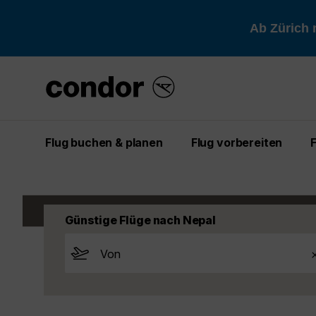
Ab Zürich 
Flug buchen & planen
Flug vorbereiten
Start
Entdecken
Flüge
Nepal
Günstige Flüge nach Nepal