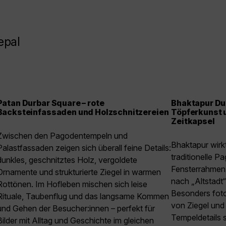
epal
Patan Durbar Square – rote
Bhaktapur Du
Backsteinfassaden und Holzschnitzereien
Töpferkunst u
Zeitkapsel
Zwischen den Pagodentempeln und
Bhaktapur wirkt
Palastfassaden zeigen sich überall feine Details:
traditionelle P
dunkles, geschnitztes Holz, vergoldete
Fensterrahmen 
Ornamente und strukturierte Ziegel in warmen
nach „Altstadt“
Rottönen. Im Hofleben mischen sich leise
Besonders foto
Rituale, Taubenflug und das langsame Kommen
von Ziegel und
und Gehen der Besucher:innen – perfekt für
Tempeldetails 
Bilder mit Alltag und Geschichte im gleichen