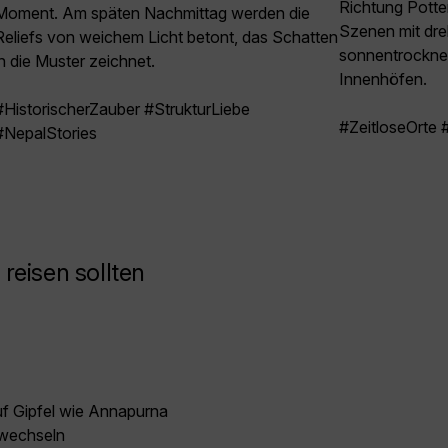
Richtung Potte
Moment. Am späten Nachmittag werden die
Szenen mit dr
Reliefs von weichem Licht betont, das Schatten
sonnentrockne
in die Muster zeichnet.
Innenhöfen.
#HistorischerZauber #StrukturLiebe
#ZeitloseOrte
#NepalStories
reisen sollten
uf Gipfel wie Annapurna
 wechseln