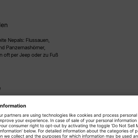
den
eite Nepals: Flussauen,
ind Panzernashörner,
en oft per Jeep oder zu Fuß
e
ägt von Bergregionen und
gesrhythmus, Momos stehen
mt Masala-Tee, in Städten