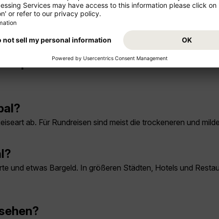
h Nepal?
pal?
Reiseart ab. Für Rundreisen sind meist die trockeneren und m
l?
rte und etwas Bargeld. In größeren Städten, Hotels und Restaur
 sehen?