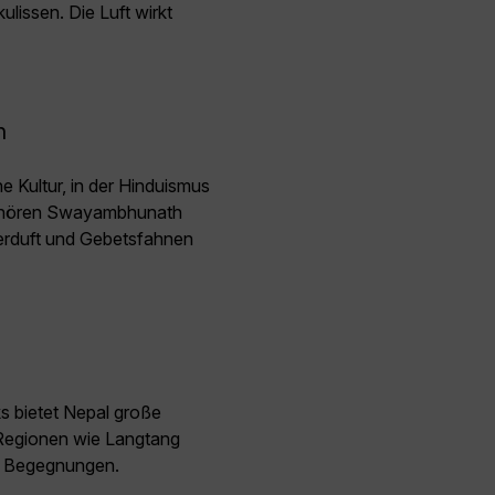
lissen. Die Luft wirkt
n
e Kultur, in der Hinduismus
gehören Swayambhunath
erduft und Gebetsfahnen
n
 bietet Nepal große
 Regionen wie Langtang
t Begegnungen.