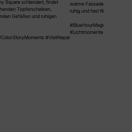
ry Square schlendert, findet
warme Fassadenlichter, soda
ehenden Töpferscheiben,
ruhig und fast filmisch wirkt.
nden Gefäßen und ruhigen
#BlueHourMagic #CulturalCo
#Lichtmomente
 #ColorStoryMoments #VisitNepal