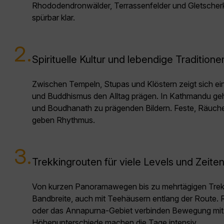
Rhododendronwälder, Terrassenfelder und Gletscherku
spürbar klar.
2.
Spirituelle Kultur und lebendige Traditione
Zwischen Tempeln, Stupas und Klöstern zeigt sich ein
und Buddhismus den Alltag prägen. In Kathmandu 
und Boudhanath zu prägenden Bildern. Feste, Räuch
geben Rhythmus.
3.
Trekkingrouten für viele Levels und Zeite
Von kurzen Panoramawegen bis zu mehrtägigen Treks
Bandbreite, auch mit Teehäusern entlang der Route.
oder das Annapurna-Gebiet verbinden Bewegung mi
Höhenunterschiede machen die Tage intensiv.