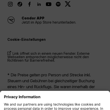
Condor APP
Jetzt im App Store herunterladen.
Cookie-Einstellungen
Link öffnet sich in einem neuen Fenster. Externe
Webseiten entsprechen möglicherweise nicht den
Richtlinien für Barrierefreiheit.
* Die Preise gelten pro Person und Strecke inkl.
Steuern und Gebühren bei gleichzeitiger Buchung
eines Hin- und Rückflugs. Sie waren innerhalb der
letzten 24 Stunden verfügbar und sind
möglicherweise nicht mehr aktuell. Bei den für die
Economy Class
angegebenen Tarifen handelt es