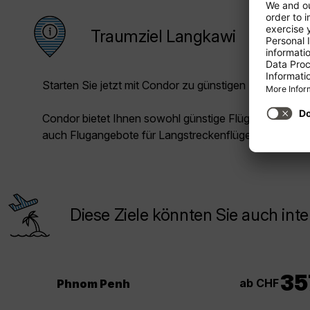
Traumziel Langkawi
Starten Sie jetzt mit Condor zu günstigen Preisen in Ih
Condor bietet Ihnen sowohl günstige Flüge für die Kur
auch Flugangebote für Langstreckenflüge.
Diese Ziele könnten Sie auch inte
35
ab CHF
Phnom Penh