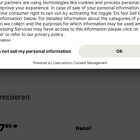
ren Urlaub!
Starten Sie von Ihrem Abflugs
Urlaub. Buchen Sie jetzt den 
z- und Mittelstrecke als
Sie sich auf Ihr Reiseziel Malay
ressieren
.
7
*
95
Hanoi