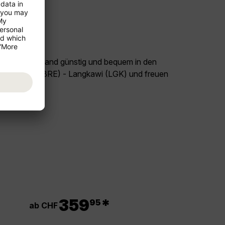
land Deutschland günstig und bequem in den
Flug Bremen (BRE) - Langkawi (LGK) und freuen
sia!
.
359
*
95
ab CHF