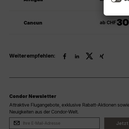
30
ab CHF
Cancun
Weiterempfehlen:
Condor Newsletter
Attraktive Flugangebote, exklusive Rabatt-Aktionen sow
Neuigkeiten aus der Condor-Welt.
Jetzt