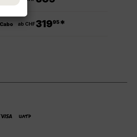
.
319
*
95
ab CHF
 Cabo