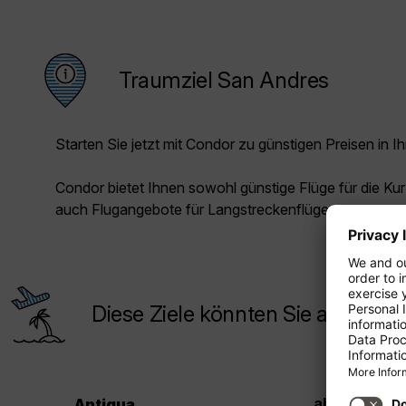
Traumziel San Andres
Starten Sie jetzt mit Condor zu günstigen Preisen in Ih
Condor bietet Ihnen sowohl günstige Flüge für die Kur
auch Flugangebote für Langstreckenflüge.
Diese Ziele könnten Sie auch inte
33
ab CHF
Antigua