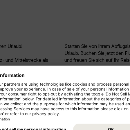
ren Urlaub!
Starten Sie von Ihrem Abflugs
Urlaub. Buchen Sie jetzt den 
z- und Mittelstrecke als
und freuen Sie sich auf Ihr Rei
ressieren
.
9
*
95
Barbados