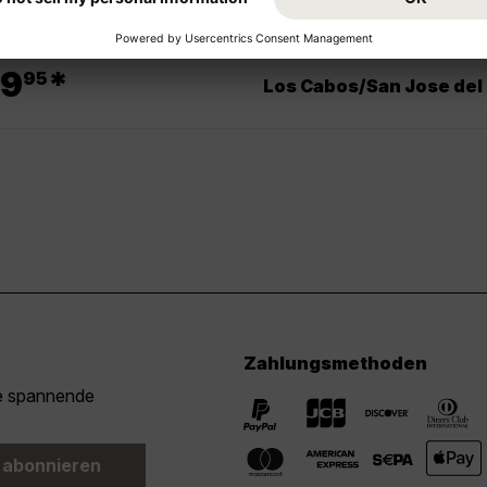
.
9
*
95
Los Cabos/San Jose del
Zahlungsmethoden
ie spannende
 abonnieren