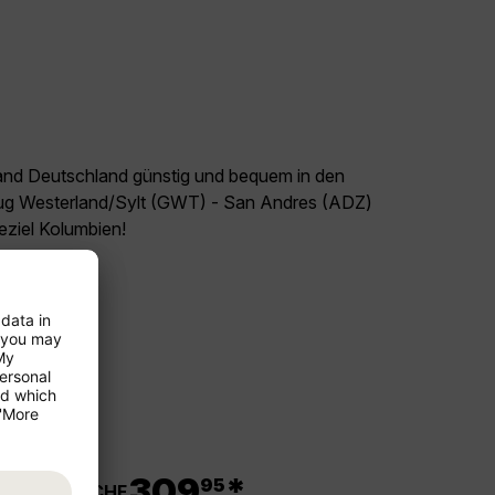
land Deutschland günstig und bequem in den
Flug Westerland/Sylt (GWT) - San Andres (ADZ)
seziel Kolumbien!
.
309
*
95
ab CHF