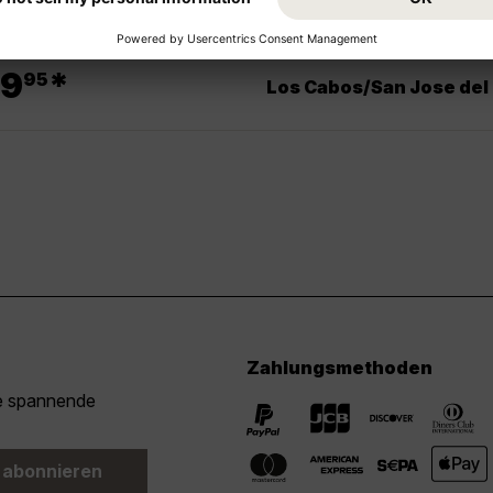
.
9
*
95
Los Cabos/San Jose del
Zahlungsmethoden
ie spannende
 abonnieren