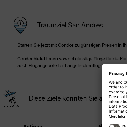
Traumziel San Andres
Starten Sie jetzt mit Condor zu günstigen Preisen in Ih
Condor bietet Ihnen sowohl günstige Flüge für die Kur
auch Flugangebote für Langstreckenflüge.
Diese Ziele könnten Sie auch inte
33
ab CHF
Antigua