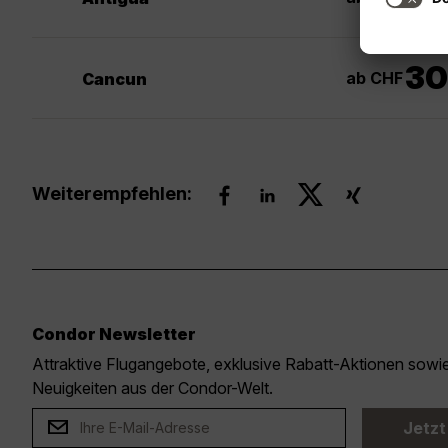
30
ab CHF
Cancun
Weiterempfehlen:
Condor Newsletter
Attraktive Flugangebote, exklusive Rabatt-Aktionen sow
Neuigkeiten aus der Condor-Welt.
Jetzt