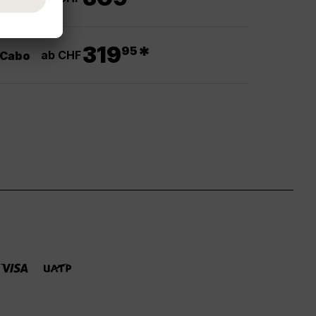
.
319
*
95
ab CHF
 Cabo