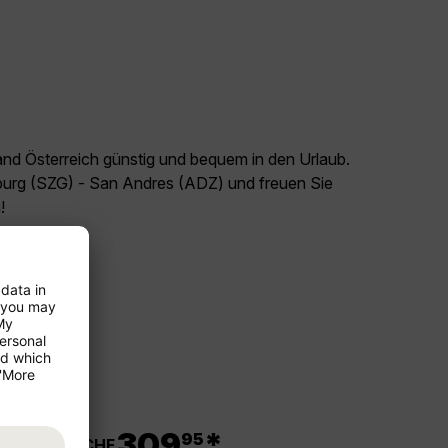
and Österreich günstig und bequem in den Urlaub.
zburg (SZG) - San Andres (ADZ) und freuen Sie
!
.
309
*
95
ab CHF