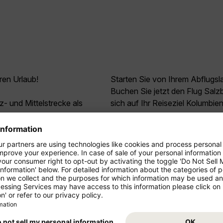
ren Urlaub!
Starten Sie von Ihrem Abflugsl
Buchen Sie jetzt den Flug Sal
z- und Mittelstrecke als
sich auf Ihr Reiseziel Kolumbien
ressieren
.
9
*
95
Barbados