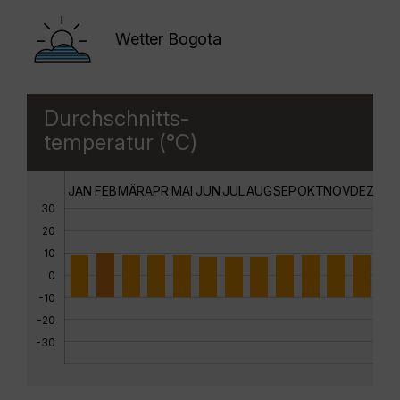
Wetter Bogota
Durchschnitts-
temperatur (°C)
JAN
FEB
MÄR
APR
MAI
JUN
JUL
AUG
SEP
OKT
NOV
DEZ
30
20
10
0
-10
-20
-30