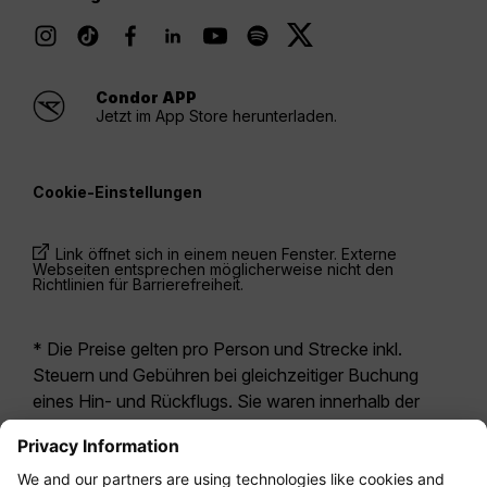
Condor APP
Jetzt im App Store herunterladen.
Cookie-Einstellungen
Link öffnet sich in einem neuen Fenster. Externe
Webseiten entsprechen möglicherweise nicht den
Richtlinien für Barrierefreiheit.
* Die Preise gelten pro Person und Strecke inkl.
Steuern und Gebühren bei gleichzeitiger Buchung
eines Hin- und Rückflugs. Sie waren innerhalb der
letzten 24 Stunden verfügbar und sind
möglicherweise nicht mehr aktuell. Bei den für die
Economy Class
angegebenen Tarifen handelt es