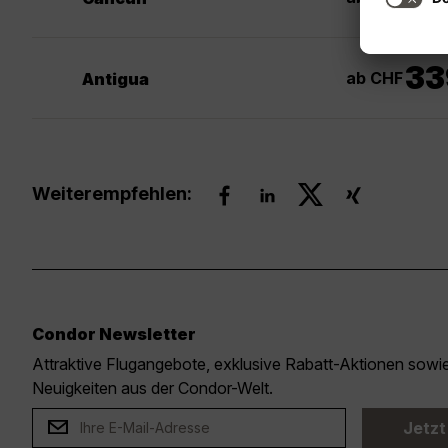
33
ab CHF
Antigua
Weiterempfehlen:
Condor Newsletter
Attraktive Flugangebote, exklusive Rabatt-Aktionen sow
Neuigkeiten aus der Condor-Welt.
Jetzt