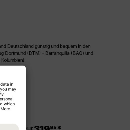
land Deutschland günstig und bequem in den
lug Dortmund (DTM) - Barranquilla (BAQ) und
l Kolumbien!
.
319
*
95
ab CHF
 Cabo