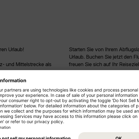
ren Urlaub!
Starten Sie von Ihrem Abflugs
Urlaub. Buchen Sie jetzt den F
z- und Mittelstrecke als
freuen Sie sich auf Ihr Reisezie
ressieren
.
9
*
95
Los Cabos/San Jose del