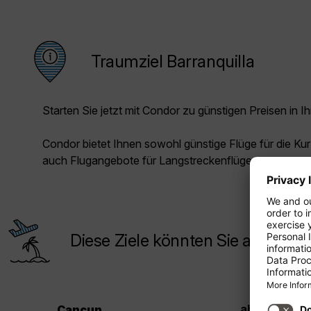
Traumziel Barranquilla
Starten Sie jetzt mit Condor zu günstigen Preisen in Ih
Condor bietet Ihnen sowohl günstige Flüge für die Kur
auch Flugangebote für Langstreckenflüge.
Diese Ziele könnten Sie auch inte
30
ab CHF
Cancun