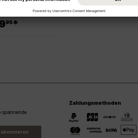
.
9
*
95
Zahlungsmethoden
ie spannende
 abonnieren