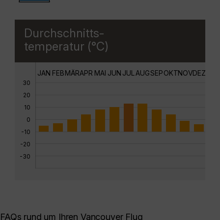
Durchschnitts-
temperatur (°C)
JAN
FEB
MÄR
APR
MAI
JUN
JUL
AUG
SEP
OKT
NOV
DEZ
30
20
10
0
-10
-20
-30
FAQs rund um Ihren Vancouver Flug