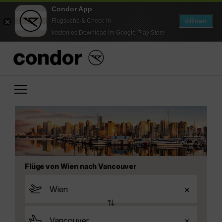
Condor App
öffnen
Flugsuche & Check-in
kostenlos Download im Google Play Store
Flüge von Wien nach Vancouver