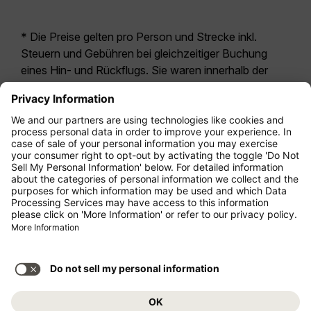
* Die Preise gelten pro Person und Strecke inkl.
Steuern und Gebühren bei gleichzeitiger Buchung
eines Hin- und Rückflugs. Sie waren innerhalb der
letzten 24 Stunden verfügbar und sind
möglicherweise nicht mehr aktuell. Bei den für die
Economy Class
angegebenen Tarifen handelt es
sich i.d.R. um Economy Zero, unsere restriktivste
Tarifoption. Es können hierfür zusätzliche Gebühren
für
Aufgabegepäck
oder für andere optionale
Leistungen anfallen. Es gelten die
Allgemeinen
Geschäftsbedingungen
.