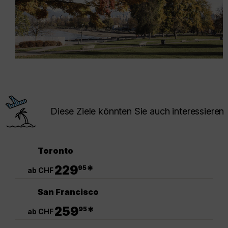
Diese Ziele könnten Sie auch interessieren
Toronto
.
229
*
95
ab CHF
San Francisco
.
259
*
95
ab CHF