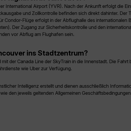
r International Airport (YVR). Nach der Ankunft erfolgt die 
ausgabe und Zollkontrolle befinden sich direkt dahinter. Der T
r Condor-Flüge erfolgt in der Abflughalle des internationalen 
chten). Der Zugang zur Sicherheitskontrolle und den internatio
unden vor Abflug am Flughafen sein.
couver ins Stadtzentrum?
t der Canada Line der SkyTrain in die Innenstadt. Die Fahrt b
ahrdienste wie Uber zur Verfügung.
licher Intelligenz erstellt und dienen ausschließlich Inform
owie den jeweils geltenden Allgemeinen Geschäftsbedingungen