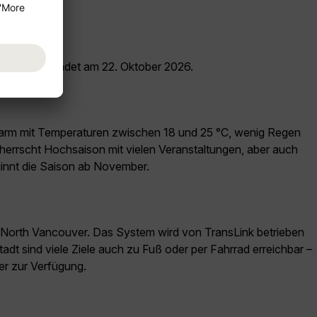
5. Mai und endet am 22. Oktober 2026.
 warm mit Temperaturen zwischen 18 und 25 °C, wenig Regen
t herrscht Hochsaison mit vielen Veranstaltungen, aber auch
ginnt die Saison ab November.
 North Vancouver. Das System wird von TransLink betrieben
tadt sind viele Ziele auch zu Fuß oder per Fahrrad erreichbar –
er zur Verfügung.