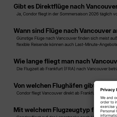
Gibt es Direktflüge nach Vancouve
Ja, Condor fliegt in der Sommersaison 2026 täglich v
Wann sind Flüge nach Vancouver 
Günstige Flüge nach Vancouver finden sich meist auße
flexible Reisende können auch Last-Minute-Angebote
Wie lange fliegt man nach Vancou
Die Flugzeit ab Frankfurt (FRA) nach Vancouver bet
Von welchen Flughäfen gibt es Fl
Condor fliegt Vancouver direkt ab Frankfurt täglich.
Mit welchem Flugzeugtyp fliegt C