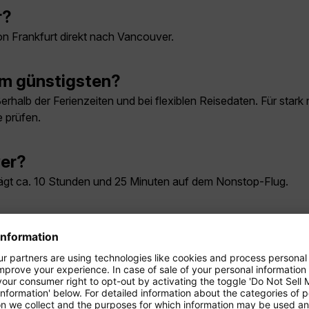
r?
on Frankfurt direkt nach Vancouver.
am günstigsten?
rhalb der Ferienzeiten und bei flexiblen Reisedaten. Für stark
 prüfen.
ver?
rägt ca. 10 Stunden und 25 Minuten auf dem Nonstop-Flug.
üge nach Vancouver?
ondor nach Vancouver?