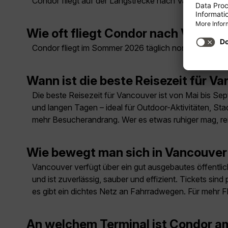
Condor fliegt auf der Langstrecke nach Vancouver 
Wie oft fliegt Condor nach Vancou
Condor fliegt im Sommer 2026 täglich nonstop von Fr
Wann ist die beste Reisezeit für V
Die beste Reisezeit für Vancouver ist von Mai bis S
und langen Tagen – ideal für Outdoor-Aktivitäten, Sta
mehr Besucherandrang. Wer es etwas ruhiger mag, reis
Wie bewegt man sich in Vancouver
Vancouver verfügt über ein gut ausgebautes öffentl
und ist zuverlässig, sauber und effizient. Tickets sind
es gibt ein dichtes Netz an Fahrradwegen. Für mehr Fl
An welchem Terminal ist Condor a