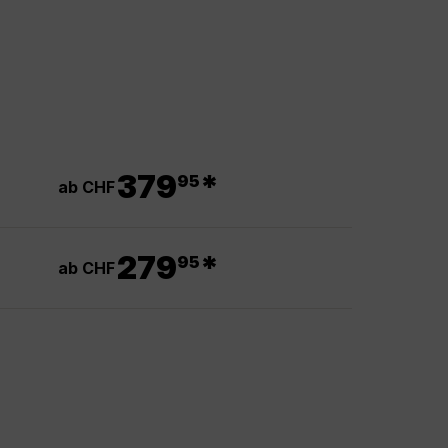
.
379
*
95
ab CHF
.
279
*
95
ab CHF