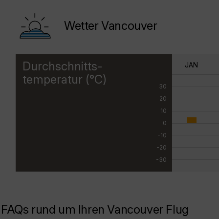
Wetter Vancouver
Durchschnitts-
JAN
temperatur (°C)
30
20
10
0
-10
-20
-30
FAQs rund um Ihren Vancouver Flug