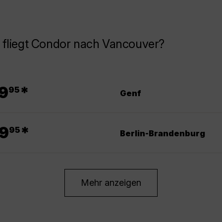
 fliegt Condor nach Vancouver?
.
9
*
95
Genf
.
9
*
95
Berlin-Brandenburg
Mehr anzeigen