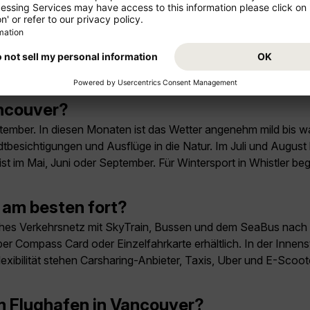
mit dem Airbus A330-900neo.
ver?
ankfurt nach Vancouver. Die saisonale Verbindung startet am 
ancouver?
eptember. In diesen Monaten ist das Wetter angenehm mild bis
dtbesichtigungen und Ausflüge in die Natur. Im Juli und Augus
t im Mai, Juni oder September. Für Wintersport in Whistler be
 am besten fort?
iches Verkehrsnetz mit SkyTrain, Bussen und dem SeaBus nach
 per Compass Card oder Einzelfahrkarte erhältlich. In der Innens
exibilität stehen Carsharing-Anbieter, Taxis, Uber und E-Scoot
m Flughafen in Vancouver?