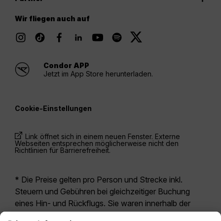
Wir fliegen auch auf
Condor APP
Jetzt im App Store herunterladen.
Cookie-Einstellungen
Link öffnet sich in einem neuen Fenster. Externe
Webseiten entsprechen möglicherweise nicht den
Richtlinien für Barrierefreiheit.
* Die Preise gelten pro Person und Strecke inkl.
Steuern und Gebühren bei gleichzeitiger Buchung
eines Hin- und Rückflugs. Sie waren innerhalb der
letzten 24 Stunden verfügbar und sind