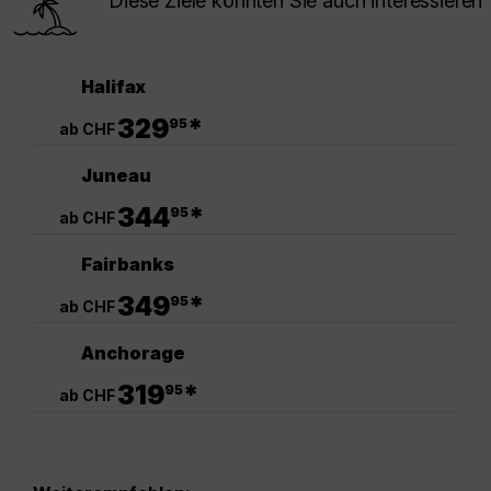
Diese Ziele könnten Sie auch interessieren
Halifax
.
329
*
95
ab CHF
Juneau
.
344
*
95
ab CHF
Fairbanks
.
349
*
95
ab CHF
Anchorage
.
319
*
95
ab CHF