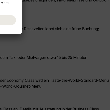
 – ideal für Stadtbesichtigungen, Naturerlebnisse und Outdoor-
 nachgefragte Reisezeiten lohnt sich eine frühe Buchung;
t dem Taxi oder Mietwagen etwa 15 bis 25 Minuten.
n der Economy Class wird ein Taste-the-World-Standard-Menü
the-World-Gourmet-Menü.
ass an. Details zur Ausstattung in der Business Class