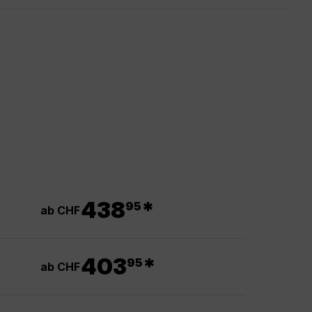
.
438
*
95
ab CHF
.
403
*
95
ab CHF