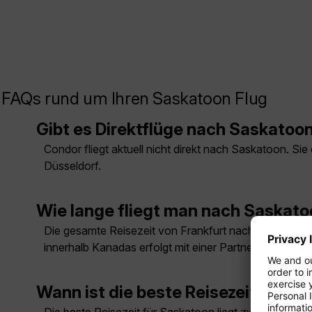
FAQs rund um Ihren Saskatoon Flug
Gibt es Direktflüge nach Saskatoo
Condor fliegt aktuell nicht direkt nach Saskatoon. S
Düsseldorf.
Wie lange fliegt man nach Saskat
Die gesamte Reisezeit von Frankfurt nach Saskatoon 
innerhalb Kanadas erfolgt mit einer Partnerfluggesells
Wann ist die beste Reisezeit für S