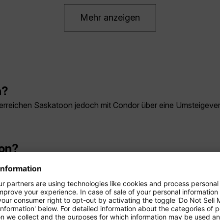
Mehr anzeigen
n?
ie erreichen Saskatoon jedoch mit Condor über eine Umsteigev
oon?
beträgt je nach Verbindung rund 13 bis 16 Stunden. Der Langst
chaft.
askatoon?