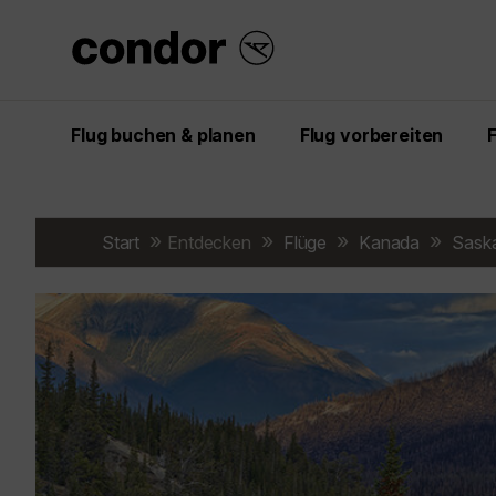
Flug buchen & planen
Flug vorbereiten
Start
Entdecken
Flüge
Kanada
Sask