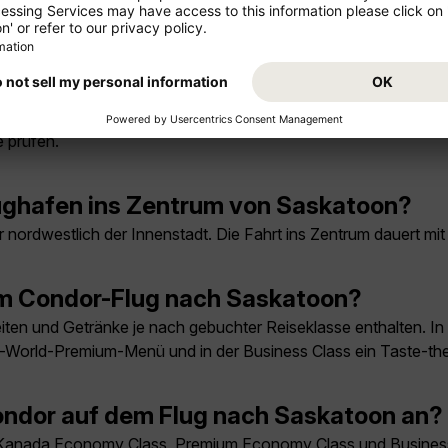
 und September. In diesen Monaten ist das Klima mild bis warm
am günstigsten?
rhalb der Ferienzeiten und bei flexiblen Reisedaten. Für stark
 prüfen.
ghafen ins Zentrum von Saskatoon?
 nordwestlich der Innenstadt. Die Fahrt ins Zentrum dauert mi
em Condor-Flug nach Saskatoon?
ten und Getränke je nach gebuchter Reiseklasse enthalten. I
he-World-Premium-Menü und in der Business Class ein Taste-
ndor auf dem Flug nach Saskatoon an?
Kanada Economy Class, Premium Economy Class und Business Cl