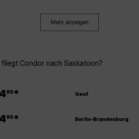
Mehr anzeigen
 fliegt Condor nach Saskatoon?
.
4
*
95
Genf
.
4
*
95
Berlin-Brandenburg