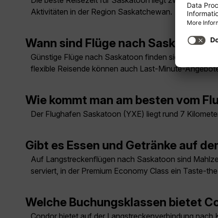
Die beste Reisezeit für Saskatoon liegt zwischen Juni
Aktivitäten in der Region Saskatchewan.
Wann sind Flüge nach Saskatoon 
Günstige Flüge nach Saskatoon finden sich meist auße
flexible Reisende können auch Last-Minute-Angebote
Wie kommt man am besten vom Flu
Der Flughafen Saskatoon (YXE) liegt rund 7 Kilometer
Gibt es Essen und Getränke auf d
Auf Langstreckenflügen nach Saskatoon sind Mahlzei
serviert, in der Premium Economy Class ein Taste-t
Welche Buchungsklassen bietet Co
Condor bietet auf der Langstreckenverbindung nach 