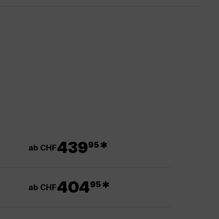
.
439
*
95
ab CHF
.
404
*
95
ab CHF