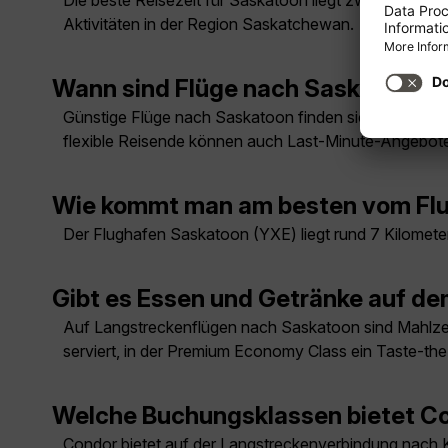
Die beste Reisezeit für Saskatoon liegt zwischen Juni
Aktivitäten in der Region Saskatchewan.
Wann sind Flüge nach Saskatoon 
Günstige Flüge nach Saskatoon finden sich meist auße
flexible Reisende können auch Last-Minute-Angebote
Wie kommt man am besten vom Flu
Der Flughafen Saskatoon (YXE) liegt rund 7 Kilometer
Gibt es Essen und Getränke auf d
Auf Langstreckenflügen nach Saskatoon sind Mahlzei
serviert, in der Premium Economy Class ein Taste-t
Welche Buchungsklassen bietet Co
Condor bietet auf der Langstreckenverbindung nach 