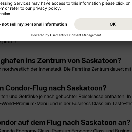
 und September. In diesen Monaten ist das Klima mild bis warm
am günstigsten?
rhalb der Ferienzeiten und bei flexiblen Reisedaten. Für stark
 prüfen.
ghafen ins Zentrum von Saskatoon?
 nordwestlich der Innenstadt. Die Fahrt ins Zentrum dauert mi
em Condor-Flug nach Saskatoon?
ten und Getränke je nach gebuchter Reiseklasse enthalten. I
he-World-Premium-Menü und in der Business Class ein Taste-
ndor auf dem Flug nach Saskatoon an?
Kanada Economy Class, Premium Economy Class und Business Cl