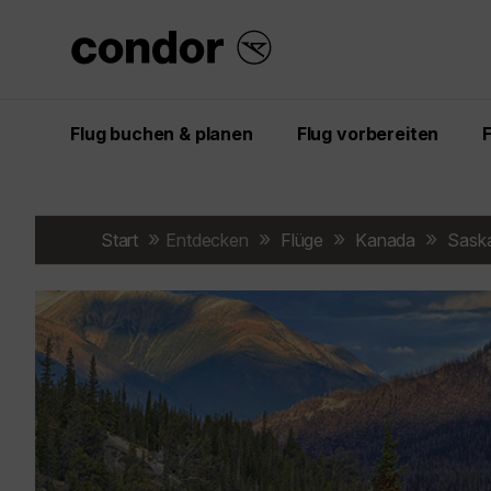
Flug buchen & planen
Flug vorbereiten
Start
Entdecken
Flüge
Kanada
Sask