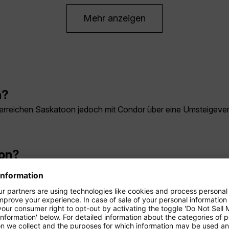
Mehr anzeigen
n?
ie erreichen Saskatoon jedoch mit Condor über eine Umsteigev
oon?
beträgt je nach Verbindung rund 13 bis 16 Stunden. Der Langst
chaft.
askatoon?