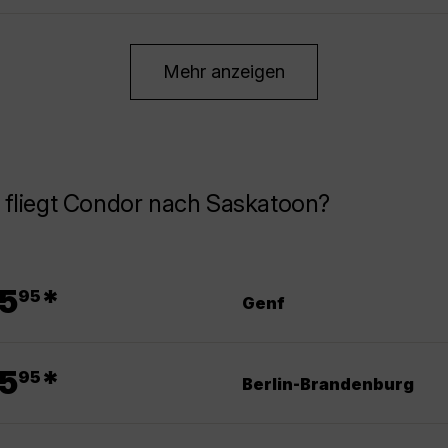
Mehr anzeigen
 fliegt Condor nach Saskatoon?
.
5
*
95
Genf
.
5
*
95
Berlin-Brandenburg