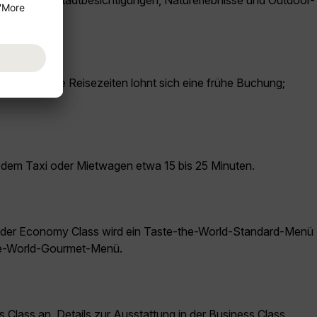
 – ideal für Stadtbesichtigungen, Naturerlebnisse und Outdoor-
 nachgefragte Reisezeiten lohnt sich eine frühe Buchung;
t dem Taxi oder Mietwagen etwa 15 bis 25 Minuten.
n der Economy Class wird ein Taste-the-World-Standard-Menü
the-World-Gourmet-Menü.
ass an. Details zur Ausstattung in der Business Class