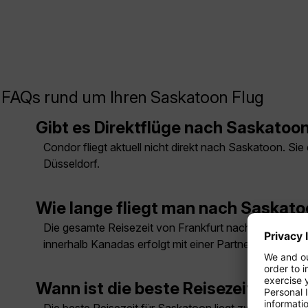
FAQs rund um Ihren Saskatoon Flug
Gibt es Direktflüge nach Saskatoo
Condor fliegt aktuell nicht direkt nach Saskatoon. S
Düsseldorf.
Wie lange fliegt man nach Saskat
Die gesamte Reisezeit von Frankfurt nach Saskatoon 
innerhalb Kanadas erfolgt mit einer Partnerfluggesells
Wann ist die beste Reisezeit für S