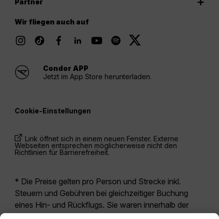
Partner
Wir fliegen auch auf
Condor APP
Jetzt im App Store herunterladen.
Cookie-Einstellungen
Link öffnet sich in einem neuen Fenster. Externe
Webseiten entsprechen möglicherweise nicht den
Richtlinien für Barrierefreiheit.
* Die Preise gelten pro Person und Strecke inkl.
Steuern und Gebühren bei gleichzeitiger Buchung
eines Hin- und Rückflugs. Sie waren innerhalb der
letzten 24 Stunden verfügbar und sind