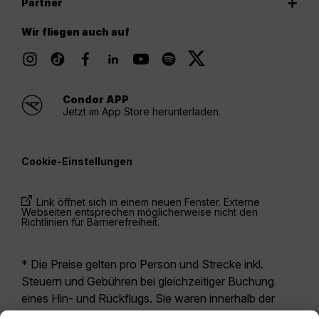
Partner
Wir fliegen auch auf
Condor APP
Jetzt im App Store herunterladen.
Cookie-Einstellungen
Link öffnet sich in einem neuen Fenster. Externe
Webseiten entsprechen möglicherweise nicht den
Richtlinien für Barrierefreiheit.
* Die Preise gelten pro Person und Strecke inkl.
Steuern und Gebühren bei gleichzeitiger Buchung
eines Hin- und Rückflugs. Sie waren innerhalb der
letzten 24 Stunden verfügbar und sind