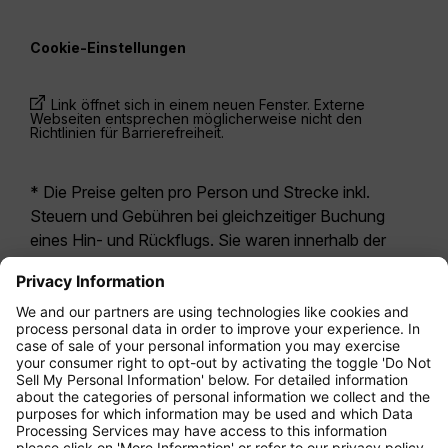
Cookie-Einstellungen
Link öffnet sich in einem neuen Fenster. Externe
Webseiten entsprechen möglicherweise nicht den
Richtlinien für Barrierefreiheit.
* Die Preise gelten pro Person und Strecke inkl.
Steuern und Gebühren bei gleichzeitiger Buchung
eines Hin- und Rückflugs. Sie waren innerhalb der
letzten 24 Stunden verfügbar und sind
möglicherweise nicht mehr aktuell. Bei den für die
Economy Class
angegebenen Tarifen handelt es
sich i.d.R. um Economy Zero, unsere restriktivste
Tarifoption. Es können hierfür zusätzliche Gebühren
für
Aufgabegepäck
oder für andere optionale
Leistungen anfallen. Es gelten die
Allgemeinen
Geschäftsbedingungen
.