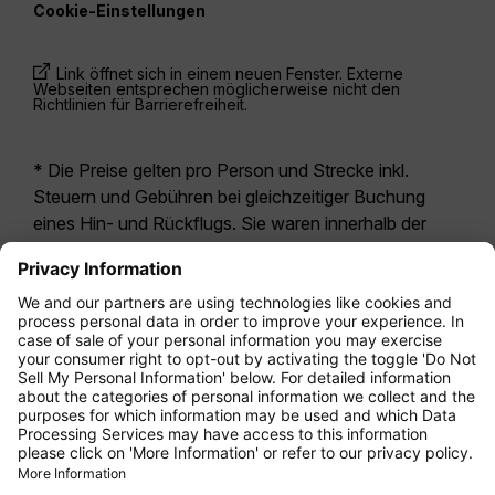
Cookie-Einstellungen
Link öffnet sich in einem neuen Fenster. Externe
Webseiten entsprechen möglicherweise nicht den
Richtlinien für Barrierefreiheit.
* Die Preise gelten pro Person und Strecke inkl.
Steuern und Gebühren bei gleichzeitiger Buchung
eines Hin- und Rückflugs. Sie waren innerhalb der
letzten 24 Stunden verfügbar und sind
möglicherweise nicht mehr aktuell. Bei den für die
Economy Class
angegebenen Tarifen handelt es
sich i.d.R. um Economy Zero, unsere restriktivste
Tarifoption. Es können hierfür zusätzliche Gebühren
für
Aufgabegepäck
oder für andere optionale
Leistungen anfallen. Es gelten die
Allgemeinen
Geschäftsbedingungen
.