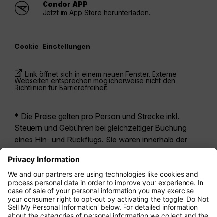
Condor APP
Jetzt im App Store herunterladen.
Cookie-Einstellungen
Link öffnet sich in einem neuen Fenster. Externe
Webseiten entsprechen möglicherweise nicht den
Richtlinien für Barrierefreiheit.
* Die Preise gelten pro Person und Strecke inkl.
Steuern und Gebühren bei gleichzeitiger Buchung
eines Hin- und Rückflugs. Sie waren innerhalb der
letzten 24 Stunden verfügbar und sind
möglicherweise nicht mehr aktuell. Bei den für die
Economy Class
angegebenen Tarifen handelt es
sich i.d.R. um Economy Zero, unsere restriktivste
Tarifoption. Es können hierfür zusätzliche Gebühren
für
Aufgabegepäck
oder für andere optionale