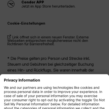
Condor APP
Jetzt im App Store herunterladen.
Cookie-Einstellungen
Link öffnet sich in einem neuen Fenster. Externe
Webseiten entsprechen möglicherweise nicht den
Richtlinien für Barrierefreiheit.
* Die Preise gelten pro Person und Strecke inkl.
Steuern und Gebühren bei gleichzeitiger Buchung
eines Hin- und Rückflugs. Sie waren innerhalb der
letzten 24 Stunden verfügbar und sind
möglicherweise nicht mehr aktuell. Bei den für die
Economy Class
angegebenen Tarifen handelt es
sich i.d.R. um Economy Zero, unsere restriktivste
Tarifoption. Es können hierfür zusätzliche Gebühren
für
Aufgabegepäck
oder für andere optionale