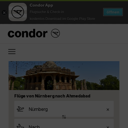
Condor App
öffnen
Flugsuche & Check-in
kostenlos Download im Google Play Store
Flüge von Nürnberg nach Ahmedabad