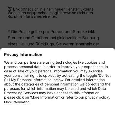
Link öffnet sich in einem neuen Fenster. Externe
Webseiten entsprechen möglicherweise nicht den
Richtlinien für Barrierefreiheit.
* Die Preise gelten pro Person und Strecke inkl.
Steuern und Gebühren bei gleichzeitiger Buchung
eines Hin- und Rückflugs. Sie waren innerhalb der
letzten 24 Stunden verfügbar und sind
möglicherweise nicht mehr aktuell. Bei den für die
Economy Class
angegebenen Tarifen handelt es
sich i.d.R. um Economy Zero, unsere restriktivste
Tarifoption. Es können hierfür zusätzliche Gebühren
für
Aufgabegepäck
oder für andere optionale
Leistungen anfallen. Es gelten die
Allgemeinen
Geschäftsbedingungen
.