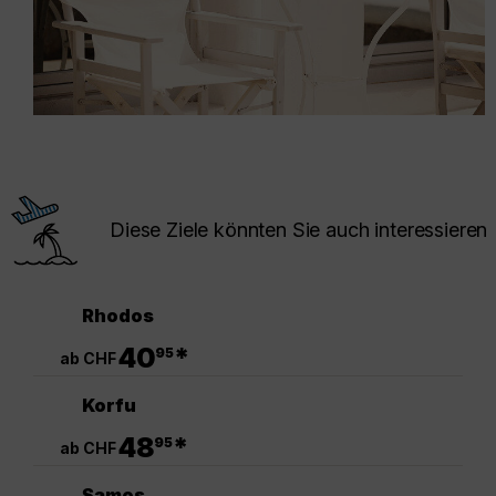
Diese Ziele könnten Sie auch interessieren
Rhodos
.
40
*
95
ab CHF
Korfu
.
48
*
95
ab CHF
Samos