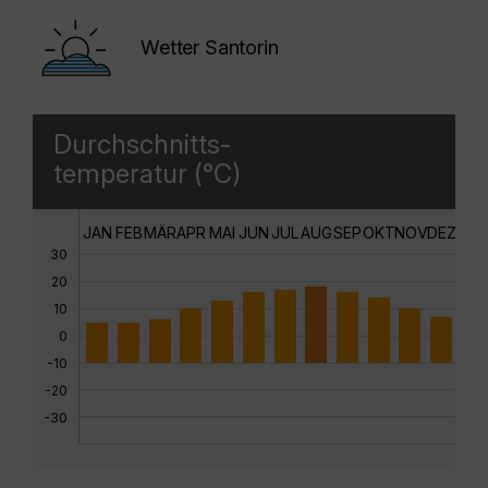
Wetter Santorin
Durchschnitts-
temperatur (°C)
JAN
FEB
MÄR
APR
MAI
JUN
JUL
AUG
SEP
OKT
NOV
DEZ
30
20
10
0
-10
-20
-30