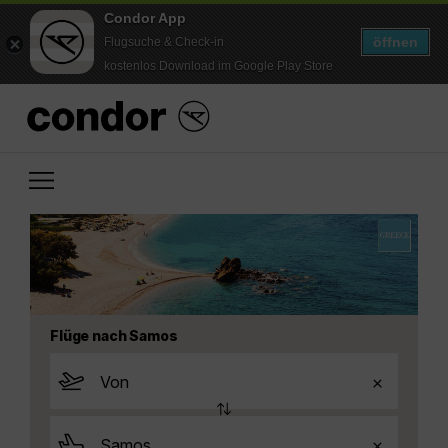
Condor App
öffnen
Flugsuche & Check-in
kostenlos Download im Google Play Store
Flüge nach Samos