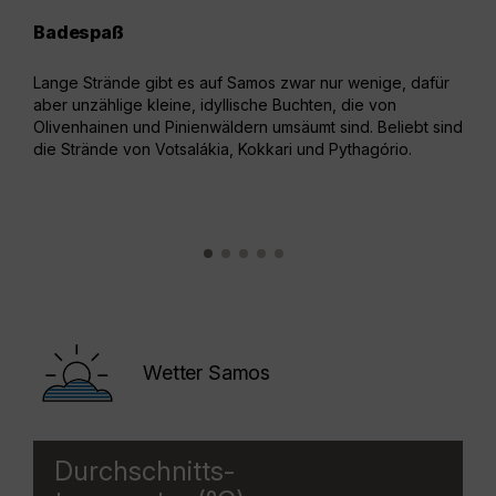
Badespaß
Alt
Lange Strände gibt es auf Samos zwar nur wenige, dafür
Auf 
aber unzählige kleine, idyllische Buchten, die von
man 
Olivenhainen und Pinienwäldern umsäumt sind. Beliebt sind
Beso
die Strände von Votsalákia, Kokkari und Pythagório.
grün
mit 
Wetter Samos
Durchschnitts-