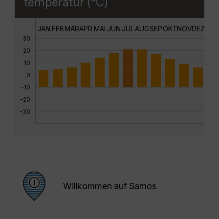
temperatur (°C)
JAN
FEB
MÄR
APR
MAI
JUN
JUL
AUG
SEP
OKT
NOV
DEZ
30
20
10
0
-10
-20
-30
Willkommen auf Samos