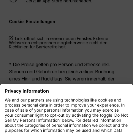
Jetzt im App Store herunterladen.
Cookie-Einstellungen
Link öffnet sich in einem neuen Fenster. Externe
Webseiten entsprechen möglicherweise nicht den
Richtlinien für Barrierefreiheit.
* Die Preise gelten pro Person und Strecke inkl.
Steuern und Gebühren bei gleichzeitiger Buchung
eines Hin- und Rückflugs. Sie waren innerhalb der
letzten 24 Stunden verfügbar und sind
möglicherweise nicht mehr aktuell. Bei den für die
Economy Class
angegebenen Tarifen handelt es
sich i.d.R. um Economy Zero, unsere restriktivste
Tarifoption. Es können hierfür zusätzliche Gebühren
für
Aufgabegepäck
oder für andere optionale
Leistungen anfallen. Es gelten die
Allgemeinen