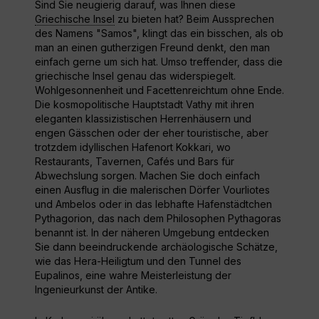
Sind Sie neugierig darauf, was Ihnen diese
Griechische Insel
zu bieten hat? Beim Aussprechen
des Namens "Samos", klingt das ein bisschen, als ob
man an einen gutherzigen Freund denkt, den man
einfach gerne um sich hat. Umso treffender, dass die
griechische Insel genau das widerspiegelt.
Wohlgesonnenheit und Facettenreichtum ohne Ende.
Die kosmopolitische Hauptstadt Vathy mit ihren
eleganten klassizistischen Herrenhäusern und
engen Gässchen oder der eher touristische, aber
trotzdem idyllischen Hafenort Kokkari, wo
Restaurants, Tavernen, Cafés und Bars für
Abwechslung sorgen. Machen Sie doch einfach
einen Ausflug in die malerischen Dörfer Vourliotes
und Ambelos oder in das lebhafte Hafenstädtchen
Pythagorion, das nach dem Philosophen Pythagoras
benannt ist. In der näheren Umgebung entdecken
Sie dann beeindruckende archäologische Schätze,
wie das Hera-Heiligtum und den Tunnel des
Eupalinos, eine wahre Meisterleistung der
Ingenieurkunst der Antike.