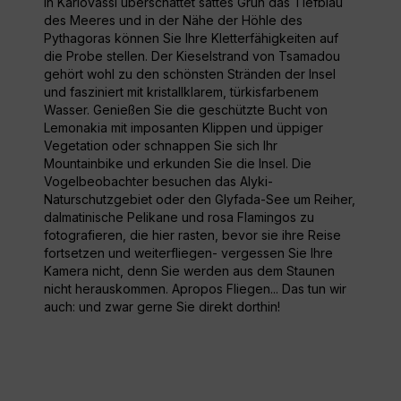
In Karlovassi überschattet sattes Grün das Tiefblau
des Meeres und in der Nähe der Höhle des
Pythagoras können Sie Ihre Kletterfähigkeiten auf
die Probe stellen. Der Kieselstrand von Tsamadou
gehört wohl zu den schönsten Stränden der Insel
und fasziniert mit kristallklarem, türkisfarbenem
Wasser. Genießen Sie die geschützte Bucht von
Lemonakia mit imposanten Klippen und üppiger
Vegetation oder schnappen Sie sich Ihr
Mountainbike und erkunden Sie die Insel. Die
Vogelbeobachter besuchen das Alyki-
Naturschutzgebiet oder den Glyfada-See um Reiher,
dalmatinische Pelikane und rosa Flamingos zu
fotografieren, die hier rasten, bevor sie ihre Reise
fortsetzen und weiterfliegen- vergessen Sie Ihre
Kamera nicht, denn Sie werden aus dem Staunen
nicht herauskommen. Apropos Fliegen... Das tun wir
auch: und zwar gerne Sie direkt dorthin!