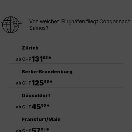
Von welchen Flughäfen fliegt Condor nach
Samos?
Zürich
.
131
*
95
ab CHF
Berlin-Brandenburg
.
125
*
95
ab CHF
Düsseldorf
.
45
*
95
ab CHF
Frankfurt/Main
.
57
*
95
ab CHF