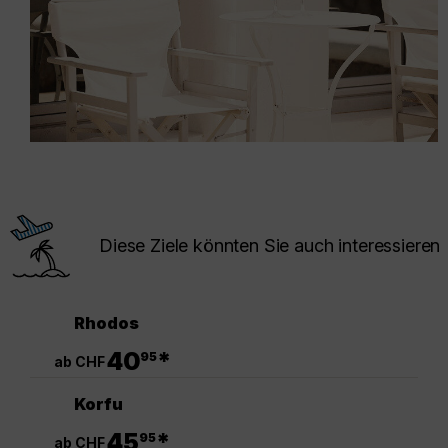
Diese Ziele könnten Sie auch interessieren
Rhodos
.
40
*
95
ab CHF
Korfu
.
45
*
95
ab CHF