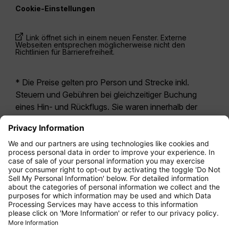
Cookie-Einstellungen
Link öffnet sich in einem neuen Fenster. Externe
Webseiten entsprechen möglicherweise nicht den
Richtlinien für Barrierefreiheit.
* Die Preise gelten pro Person und Strecke inkl.
Steuern und Gebühren bei gleichzeitiger Buchung
eines Hin- und Rückflugs. Sie waren innerhalb der
letzten 24 Stunden verfügbar und sind
möglicherweise nicht mehr aktuell. Bei den für die
Economy Class
angegebenen Tarifen handelt es
sich i.d.R. um Economy Zero, unsere restriktivste
Tarifoption. Es können hierfür zusätzliche Gebühren
für
Aufgabegepäck
oder für andere optionale
Leistungen anfallen. Es gelten die
Allgemeinen
Geschäftsbedingungen
.