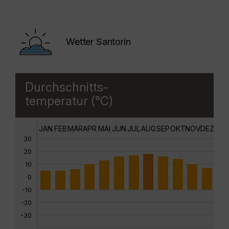
Wetter Santorin
Durchschnitts-
temperatur (°C)
JAN
FEB
MÄR
APR
MAI
JUN
JUL
AUG
SEP
OKT
NOV
DEZ
30
20
10
0
-10
-20
-30