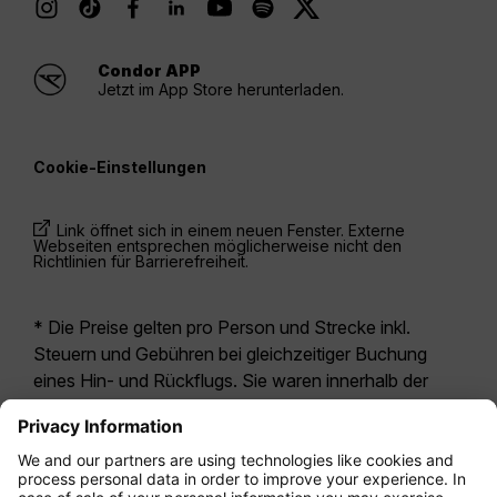
Condor APP
Jetzt im App Store herunterladen.
Cookie-Einstellungen
Link öffnet sich in einem neuen Fenster. Externe
Webseiten entsprechen möglicherweise nicht den
Richtlinien für Barrierefreiheit.
* Die Preise gelten pro Person und Strecke inkl.
Steuern und Gebühren bei gleichzeitiger Buchung
eines Hin- und Rückflugs. Sie waren innerhalb der
letzten 24 Stunden verfügbar und sind
möglicherweise nicht mehr aktuell. Bei den für die
Economy Class
angegebenen Tarifen handelt es
sich i.d.R. um Economy Zero, unsere restriktivste