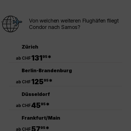
Von welchen weiteren Flughäfen fliegt
Condor nach Samos?
Zürich
.
131
*
95
ab CHF
Berlin-Brandenburg
.
125
*
95
ab CHF
Düsseldorf
.
45
*
95
ab CHF
Frankfurt/Main
.
57
*
95
ab CHF