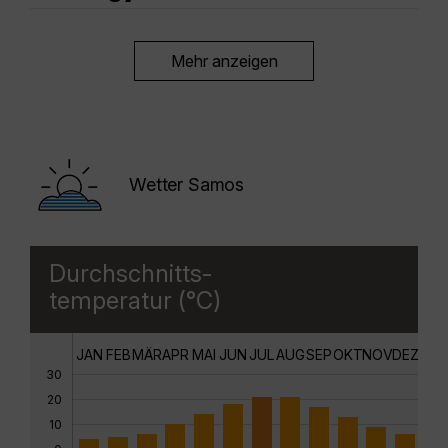
Mehr anzeigen
Wetter Samos
Durchschnitts-
temperatur (°C)
JAN
FEB
MÄR
APR
MAI
JUN
JUL
AUG
SEP
OKT
NOV
DEZ
30
20
10