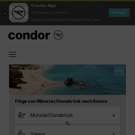
Condor App
öffnen
Flugsuche & Check-in
kostenlos Download im Google Play Store
Flüge von Münster/Osnabrück nach Samos