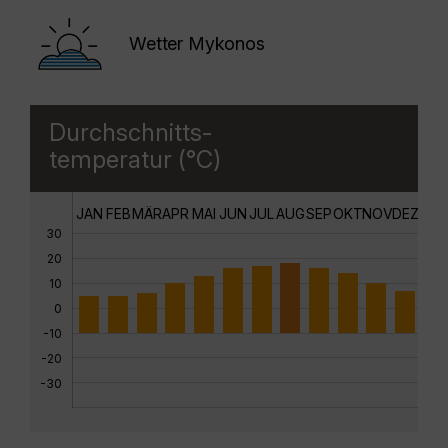
Wetter Mykonos
Durchschnitts-
temperatur (°C)
JAN
FEB
MÄR
APR
MAI
JUN
JUL
AUG
SEP
OKT
NOV
DEZ
30
20
10
0
-10
-20
-30