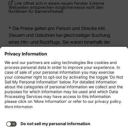
Link öffnet sich in einem neuen Fenster. Externe
Webseiten entsprechen möglicherweise nicht den
Richtlinien für Barrierefreiheit.
* Die Preise gelten pro Person und Strecke inkl.
Steuern und Gebühren bei gleichzeitiger Buchung
eines Hin- und Rückflugs. Sie waren innerhalb der
letzten 24 Stunden verfügbar und sind
möglicherweise nicht mehr aktuell. Bei den für die
Economy Class
angegebenen Tarifen handelt es
sich i.d.R. um Economy Zero, unsere restriktivste
Tarifoption. Es können hierfür zusätzliche Gebühren
für
Aufgabegepäck
oder für andere optionale
Leistungen anfallen. Es gelten die
Allgemeinen
Geschäftsbedingungen
.