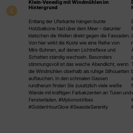
Klein-Venedig mit Windmühlen im
Hintergrund
Entlang der Uferkante hängen bunte
Holzbalkone fast über dem Meer – darunter
klatschen die Wellen direkt gegen die Fassaden.
Von hier wirkt die Küste wie eine Reihe von
Mini-Bühnen, auf denen Lichtreflexe und
Schatten ständig wechseln. Besonders
stimmungsvoll ist das weiche Abendlicht, wenn
die Windmühlen oberhalb als ruhige Silhouetten
auftauchen. In den schmalen Gassen
rundherum finden Sie zusätzlich viele weiße
Wände mit kräftigen Farbakzenten an Türen und
Fensterläden. #MykonosVibes
#GoldenHourGlow #SeasideSerenity