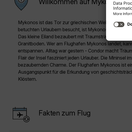
Willkommen auf Mykonos
Mykonos ist das Tor zur griechischen Welt. Anmutig 
betuchten Urlaubern besucht, ist Mykonos ein einzart
Das kleine Eiland bezaubert mit Traumstränden und f
Granitboden. Wer am Flughafen Mykonos landet, kan
entspannen. Alltag war gestern - Condor macht Träu
Flair der Insel fasziniert jeden Urlauber. Die Mininsel
bezaubernden Charme. Der Flughafen Mykonos ist ei
Ausgangspunkt für die Erkundung von geschichtsträc
Klöstern.
Fakten zum Flug