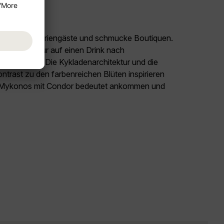
glückliche Feriengäste und schmucke Boutiquen.
lockt nicht nur auf einen Drink nach
ine Gefilde. Die Kykladenarchitektur und die
ntrast zu den farbenreichen Blüten inspirieren
ch Mykonos mit Condor bedeutet ankommen und