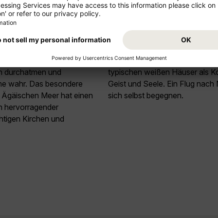
und gerne von den gut
Mykonos steht für Sehnsucht, 
iges Einod an Schönheit.
Vor allen Dingen Klein Venedig 
lacher Lage sowie
Sonnenuntergang Urlauber in se
n durchatmen und
typischen weißen Häuser als Ko
me wahr. Das besondere
Geist und Seele. Ein Flug na
 im Ägäischen Meer hat einen
sich selbst begegnen.
n hervorragender
htigen Kirchen und