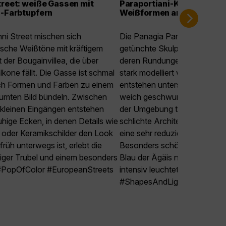
treet: weiße Gassen mit
Paraportiani-Kirche: skulp
a-Farbtupfern
Weißformen am Meer
nni Street mischen sich
Die Panagia Paraportiani wirk
sche Weißtöne mit kräftigem
getünchte Skulptur aus mehre
t der Bougainvillea, die über
deren Rundungen und Kanten
kone fällt. Die Gasse ist schmal
stark modelliert werden. Je 
ch Formen und Farben zu einem
entstehen unterschiedliche Si
äumten Bild bündeln. Zwischen
weich geschwungen, mal fast
kleinen Eingängen entstehen
der Umgebung treffen Felsen
uhige Ecken, in denen Details wie
schlichte Architektur aufein
 oder Keramikschilder den Look
eine sehr reduzierte, elegant
rüh unterwegs ist, erlebt die
Besonders schön ist der Kon
iger Trubel und einem besonders
Blau der Ägäis neben dem k
 #PopOfColor #EuropeanStreets
intensiv leuchtet. #Timeless
#ShapesAndLight #HistoricA