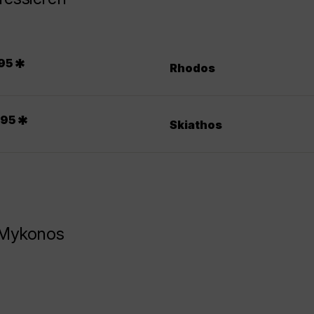
*
95
Rhodos
.
*
95
Skiathos
 Mykonos