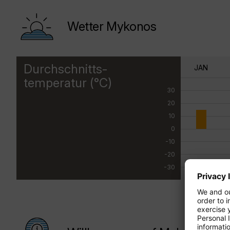
Wetter Mykonos
Durchschnitts-
JAN
temperatur (°C)
30
20
10
0
-10
-20
-30