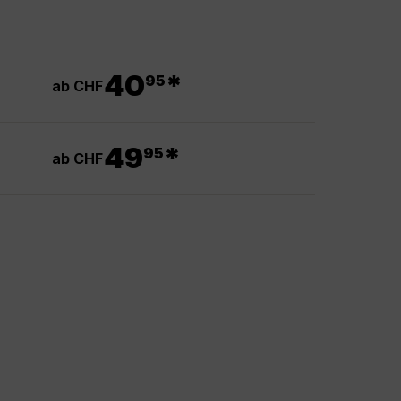
.
40
*
95
ab CHF
.
49
*
95
ab CHF