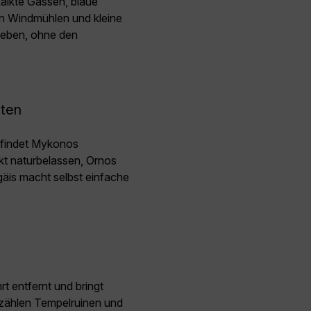
kalkte Gassen, blaue
n Windmühlen und kleine
 Leben, ohne den
tten
 findet Mykonos
kt naturbelassen, Ornos
Ägäis macht selbst einfache
t entfernt und bringt
erzählen Tempelruinen und