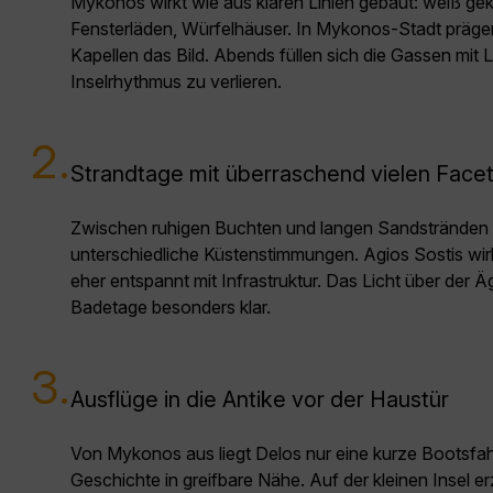
Mykonos wirkt wie aus klaren Linien gebaut: weiß ge
Fensterläden, Würfelhäuser. In Mykonos-Stadt präge
Kapellen das Bild. Abends füllen sich die Gassen mit
Inselrhythmus zu verlieren.
2.
Strandtage mit überraschend vielen Face
Zwischen ruhigen Buchten und langen Sandstränden
unterschiedliche Küstenstimmungen. Agios Sostis wir
eher entspannt mit Infrastruktur. Das Licht über der 
Badetage besonders klar.
3.
Ausflüge in die Antike vor der Haustür
Von Mykonos aus liegt Delos nur eine kurze Bootsfahr
Geschichte in greifbare Nähe. Auf der kleinen Insel 