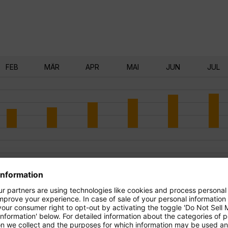
FEB
MÄR
APR
MAI
JUN
JUL