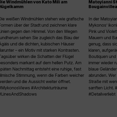
Die Windmühlen von Kato Mili am
Matoyianni S
Hügelkamm
Bougainville
Die weißen Windmühlen stehen wie grafische
In der Matoyia
Formen über der Stadt und zeichnen klare
Mykonos’ ikoni
Linien gegen den Himmel. Von den Wegen
Pink und Violet
rundherum sehen Sie zugleich das Blau der
Mauern und Bal
Ägäis und die dichten, kubischen Häuser
genug, dass si
darunter – ein Motiv mit starken Kontrasten.
klaren, aufger
Tagsüber wirken die Schatten der Flügel
Boutiquen und 
besonders markant auf dem hellen Putz. Am
immer wieder r
späten Nachmittag entsteht eine ruhige, fast
blaue Geländer
filmische Stimmung, wenn die Farben weicher
abrunden. Wer f
werden und die Aussicht weiter öffnet.
Straße mit wen
#MykonosViews #Architekturträume
sanften Licht.
#LinesAndShadows
#Detailverliebt