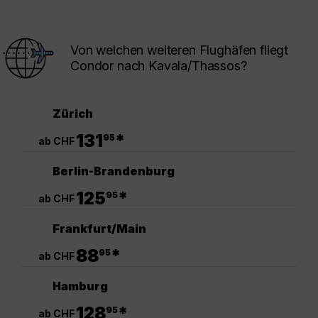
Von welchen weiteren Flughäfen fliegt
Condor nach Kavala/Thassos?
Zürich
.
131
*
95
ab CHF
Berlin-Brandenburg
.
125
*
95
ab CHF
Frankfurt/Main
.
88
*
95
ab CHF
Hamburg
.
128
*
95
ab CHF