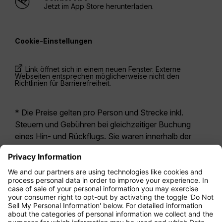
Jetzt im App Store herunterladen.
Cookie-Einstellungen
Link öffnet sich in einem neuen Fenster. Externe
Webseiten entsprechen möglicherweise nicht den
Richtlinien für Barrierefreiheit.
* Die Preise gelten pro Person und Strecke inkl.
Steuern und Gebühren bei gleichzeitiger Buchung
eines Hin- und Rückflugs. Sie waren innerhalb der
letzten 24 Stunden verfügbar und sind
möglicherweise nicht mehr aktuell. Bei den für die
Economy Class
angegebenen Tarifen handelt es
sich i.d.R. um Economy Zero, unsere restriktivste
Tarifoption. Es können hierfür zusätzliche Gebühren
für
Aufgabegepäck
oder für andere optionale
Leistungen anfallen. Es gelten die
Allgemeinen