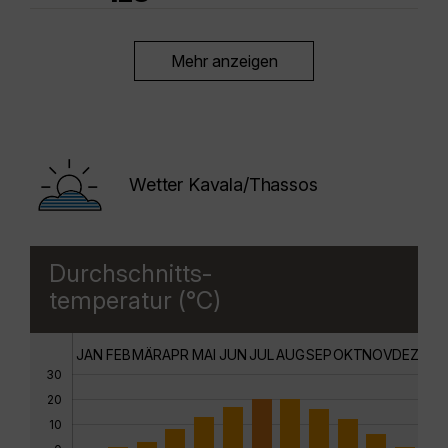
Mehr anzeigen
Wetter Kavala/Thassos
Durchschnitts-
temperatur (°C)
JAN
FEB
MÄR
APR
MAI
JUN
JUL
AUG
SEP
OKT
NOV
DEZ
30
20
10