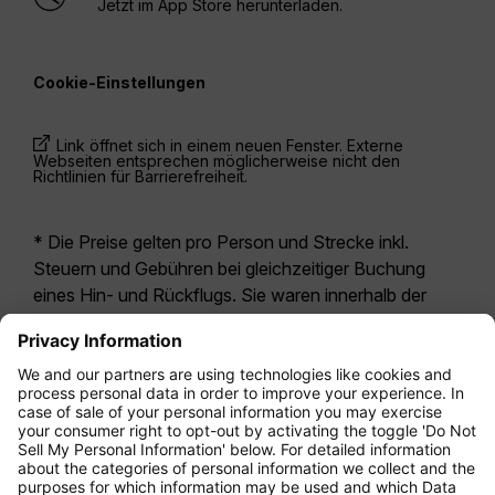
Jetzt im App Store herunterladen.
Cookie-Einstellungen
Link öffnet sich in einem neuen Fenster. Externe
Webseiten entsprechen möglicherweise nicht den
Richtlinien für Barrierefreiheit.
* Die Preise gelten pro Person und Strecke inkl.
Steuern und Gebühren bei gleichzeitiger Buchung
eines Hin- und Rückflugs. Sie waren innerhalb der
letzten 24 Stunden verfügbar und sind
möglicherweise nicht mehr aktuell. Bei den für die
Economy Class
angegebenen Tarifen handelt es
sich i.d.R. um Economy Zero, unsere restriktivste
Tarifoption. Es können hierfür zusätzliche Gebühren
für
Aufgabegepäck
oder für andere optionale
Leistungen anfallen. Es gelten die
Allgemeinen