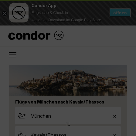
Condor App
öffnen
Flugsuche & Check-in
kostenlos Download im Google Play Store
Flüge von München nach Kavala/Thassos