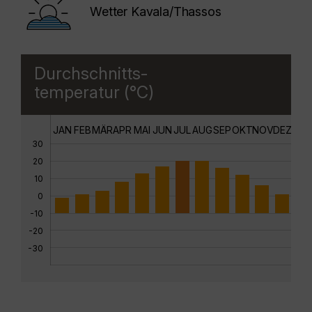
Wetter Kavala/Thassos
Durchschnitts-
temperatur (°C)
JAN
FEB
MÄR
APR
MAI
JUN
JUL
AUG
SEP
OKT
NOV
DEZ
30
20
10
0
-10
-20
-30