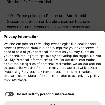
Richtlinien für Barrierefreiheit.
* Die Preise gelten pro Person und Strecke inkl.
Steuern und Gebühren bei gleichzeitiger Buchung
eines Hin- und Rückflugs. Sie waren innerhalb der
letzten 24 Stunden verfügbar und sind
möglicherweise nicht mehr aktuell. Bei den für die
Economy Class
angegebenen Tarifen handelt es
sich i.d.R. um Economy Zero, unsere restriktivste
Tarifoption. Es können hierfür zusätzliche Gebühren
für
Aufgabegepäck
oder für andere optionale
Leistungen anfallen. Es gelten die
Allgemeinen
Geschäftsbedingungen
.