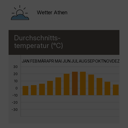
Wetter Athen
Durchschnitts-
temperatur (°C)
JAN
FEB
MÄR
APR
MAI
JUN
JUL
AUG
SEP
OKT
NOV
DEZ
30
20
10
0
-10
-20
-30