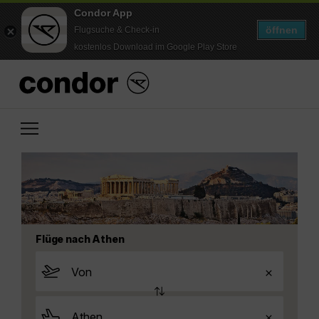
Condor App
öffnen
Flugsuche & Check-in
kostenlos Download im Google Play Store
Flüge nach Athen