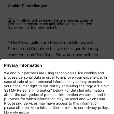
Cookie-Einstellungen
Link öffnet sich in einem neuen Fenster. Externe
Webseiten entsprechen möglicherweise nicht den
Richtlinien für Barrierefreiheit.
* Die Preise gelten pro Person und Strecke inkl.
Steuern und Gebühren bei gleichzeitiger Buchung
eines Hin- und Rückflugs. Sie waren innerhalb der
letzten 24 Stunden verfügbar und sind
möglicherweise nicht mehr aktuell. Bei den für die
Economy Class
angegebenen Tarifen handelt es
sich i.d.R. um Economy Zero, unsere restriktivste
Tarifoption. Es können hierfür zusätzliche Gebühren
für
Aufgabegepäck
oder für andere optionale
Leistungen anfallen. Es gelten die
Allgemeinen
Geschäftsbedingungen
.