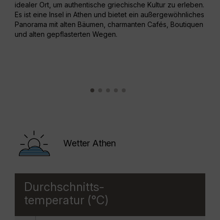
idealer Ort, um authentische griechische Kultur zu erleben.
beiz
Es ist eine Insel in Athen und bietet ein außergewöhnliches
Vera
Panorama mit alten Bäumen, charmanten Cafés, Boutiquen
Trau
und alten gepflasterten Wegen.
Wetter Athen
Durchschnitts-
temperatur (°C)