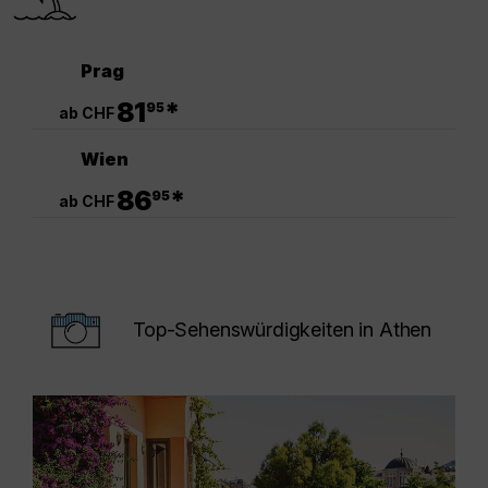
Prag
.
81
*
95
ab CHF
Wien
.
86
*
95
ab CHF
Top-Sehenswürdigkeiten in Athen