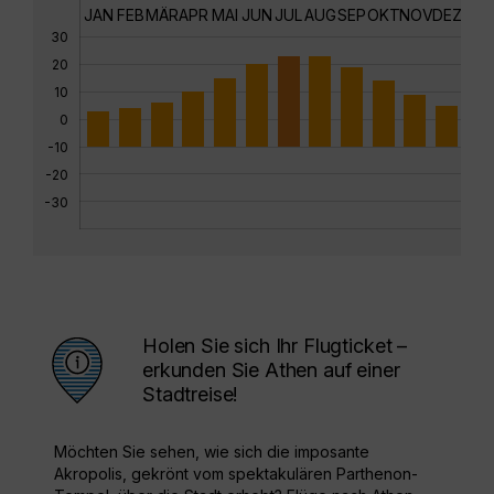
JAN
FEB
MÄR
APR
MAI
JUN
JUL
AUG
SEP
OKT
NOV
DEZ
30
20
10
0
-10
-20
-30
Holen Sie sich Ihr Flugticket –
erkunden Sie Athen auf einer
Stadtreise!
Möchten Sie sehen, wie sich die imposante
Akropolis, gekrönt vom spektakulären Parthenon-