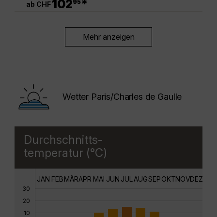
102
*
95
ab CHF
Mehr anzeigen
Wetter Paris/Charles de Gaulle
Durchschnitts-
temperatur (°C)
JAN
FEB
MÄR
APR
MAI
JUN
JUL
AUG
SEP
OKT
NOV
DEZ
30
20
10