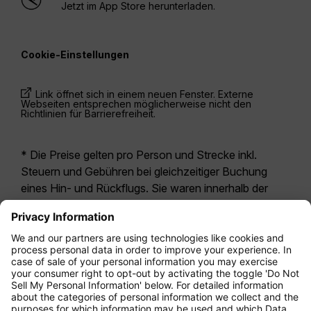
Jetzt im App Store herunterladen.
Cookie-Einstellungen
Link öffnet sich in einem neuen Fenster. Externe
Webseiten entsprechen möglicherweise nicht den
Richtlinien für Barrierefreiheit.
* Die Preise gelten pro Person und Strecke inkl.
Steuern und Gebühren bei gleichzeitiger Buchung
eines Hin- und Rückflugs. Sie waren innerhalb der
letzten 24 Stunden verfügbar und sind
möglicherweise nicht mehr aktuell. Bei den für die
Economy Class
angegebenen Tarifen handelt es
sich i.d.R. um Economy Zero, unsere restriktivste
Tarifoption. Es können hierfür zusätzliche Gebühren
für
Aufgabegepäck
oder für andere optionale
Leistungen anfallen. Es gelten die
Allgemeinen