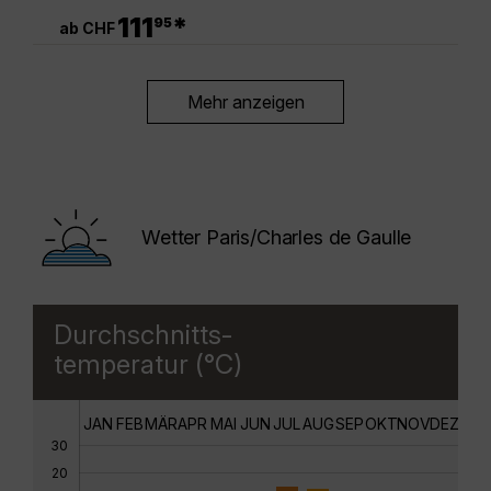
.
111
*
95
ab CHF
Mehr anzeigen
Wetter Paris/Charles de Gaulle
Durchschnitts-
temperatur (°C)
JAN
FEB
MÄR
APR
MAI
JUN
JUL
AUG
SEP
OKT
NOV
DEZ
30
20