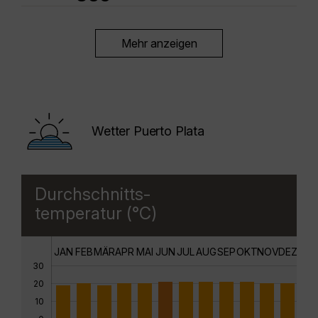
Mehr anzeigen
Wetter Puerto Plata
Durchschnitts-
temperatur (°C)
JAN
FEB
MÄR
APR
MAI
JUN
JUL
AUG
SEP
OKT
NOV
DEZ
30
20
10