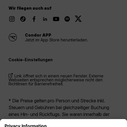
Wir fliegen auch auf
Condor APP
Jetzt im App Store herunterladen.
Cookie-Einstellungen
Link öffnet sich in einem neuen Fenster. Externe
Webseiten entsprechen möglicherweise nicht den
Richtlinien für Barrierefreiheit.
* Die Preise gelten pro Person und Strecke inkl.
Steuern und Gebühren bei gleichzeitiger Buchung
eines Hin- und Rückflugs. Sie waren innerhalb der
letzten 24 Stunden verfügbar und sind