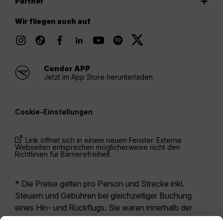
Partner
Wir fliegen auch auf
Condor APP
Jetzt im App Store herunterladen.
Cookie-Einstellungen
Link öffnet sich in einem neuen Fenster. Externe
Webseiten entsprechen möglicherweise nicht den
Richtlinien für Barrierefreiheit.
* Die Preise gelten pro Person und Strecke inkl.
Steuern und Gebühren bei gleichzeitiger Buchung
eines Hin- und Rückflugs. Sie waren innerhalb der
letzten 24 Stunden verfügbar und sind