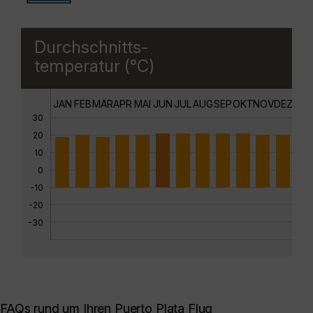
Durchschnitts-
temperatur (°C)
JAN
FEB
MÄR
APR
MAI
JUN
JUL
AUG
SEP
OKT
NOV
DEZ
30
20
10
0
-10
-20
-30
FAQs rund um Ihren Puerto Plata Flug