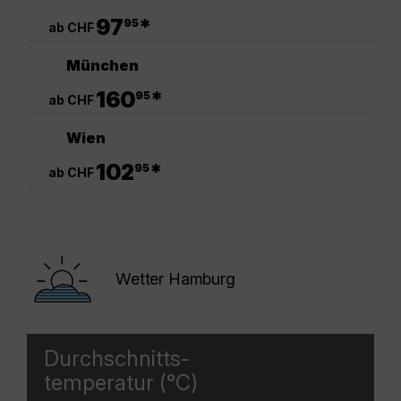
.
97
*
95
ab CHF
München
.
160
*
95
ab CHF
Wien
.
102
*
95
ab CHF
Wetter Hamburg
Durchschnitts-
temperatur (°C)