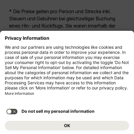
* Die Preise gelten pro Person und Strecke inkl.
Steuern und Gebühren bei gleichzeitiger Buchung
eines Hin- und Rückflugs. Sie waren innerhalb der
letzten 24 Stunden verfügbar und sind
möglicherweise nicht mehr aktuell. Bei den für die
Economy Class
angegebenen Tarifen handelt es
sich i.d.R. um Economy Zero, unsere restriktivste
Tarifoption. Es können hierfür zusätzliche Gebühren
für
Aufgabegepäck
oder für andere optionale
Leistungen anfallen. Es gelten die
Allgemeinen
Geschäftsbedingungen
.