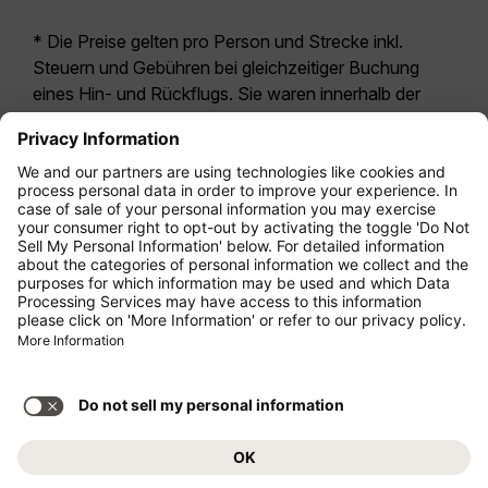
* Die Preise gelten pro Person und Strecke inkl.
Steuern und Gebühren bei gleichzeitiger Buchung
eines Hin- und Rückflugs. Sie waren innerhalb der
letzten 24 Stunden verfügbar und sind
möglicherweise nicht mehr aktuell. Bei den für die
Economy Class
angegebenen Tarifen handelt es
sich i.d.R. um Economy Zero, unsere restriktivste
Tarifoption. Es können hierfür zusätzliche Gebühren
für
Aufgabegepäck
oder für andere optionale
Leistungen anfallen. Es gelten die
Allgemeinen
Geschäftsbedingungen
.