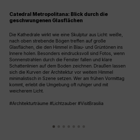
Catedral Metropolitana: Blick durch die
Esp
geschwungenen Glasflächen
Ric
Die Kathedrale wirkt wie eine Skulptur aus Licht: weiße,
Auf 
nach oben strebende Bögen treffen auf große
wie 
Glasflächen, die den Himmel in Blau- und Grüntönen ins
Wied
Innere holen. Besonders eindrucksvoll sind Fotos, wenn
Rich
Sonnenstrahlen durch die Fenster fallen und klare
Tief
Schattenlinien auf dem Boden zeichnen. Draußen lassen
Rast
sich die Kurven der Architektur vor weitem Himmel
die 
minimalistisch in Szene setzen. Wer am frühen Vormittag
Stad
kommt, erlebt die Umgebung oft ruhiger und mit
Mens
weicherem Licht.
Luft
#Architekturträume #Lichtzauber #VisitBrasilia
#Lin