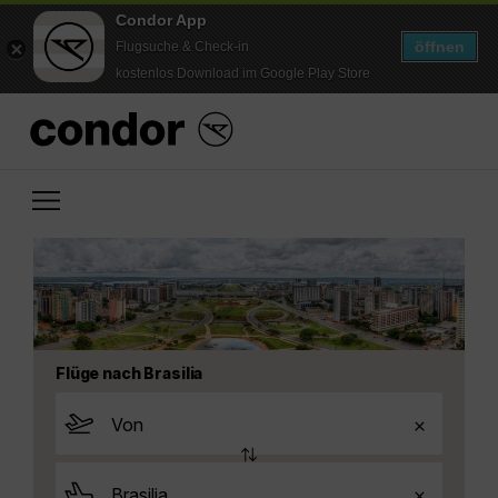
Condor App
öffnen
Flugsuche & Check-in
kostenlos Download im Google Play Store
Flüge nach Brasilia