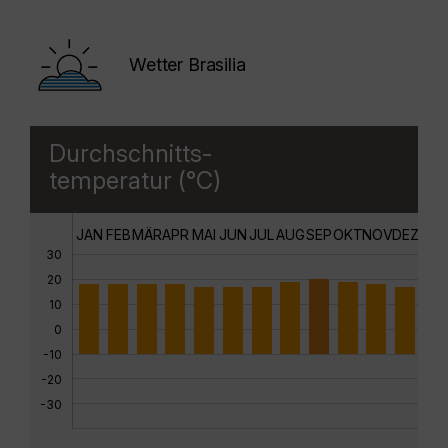
Wetter Brasilia
Durchschnitts-
temperatur (°C)
JAN
FEB
MÄR
APR
MAI
JUN
JUL
AUG
SEP
OKT
NOV
DEZ
30
20
10
0
-10
-20
-30