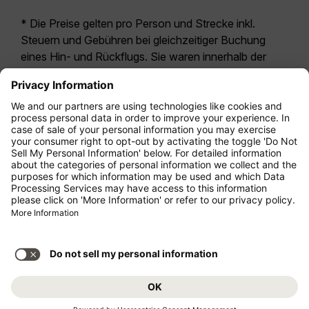
* Die Preise gelten pro Person und Strecke inkl.
Steuern und Gebühren bei gleichzeitiger Buchung
eines Hin- und Rückflugs. Sie waren innerhalb der
letzten 24 Stunden verfügbar und sind
möglicherweise nicht mehr aktuell. Bei den für die
Economy Class
angegebenen Tarifen handelt es
sich i.d.R. um Economy Zero, unsere restriktivste
Tarifoption. Es können hierfür zusätzliche Gebühren
für
Aufgabegepäck
oder für andere optionale
Leistungen anfallen. Es gelten die
Allgemeinen
Geschäftsbedingungen
.