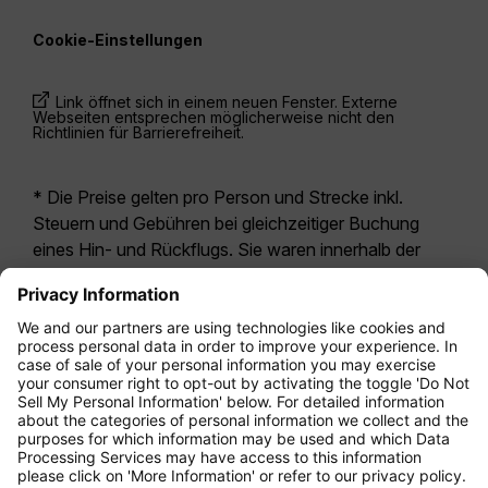
Cookie-Einstellungen
Link öffnet sich in einem neuen Fenster. Externe
Webseiten entsprechen möglicherweise nicht den
Richtlinien für Barrierefreiheit.
* Die Preise gelten pro Person und Strecke inkl.
Steuern und Gebühren bei gleichzeitiger Buchung
eines Hin- und Rückflugs. Sie waren innerhalb der
letzten 24 Stunden verfügbar und sind
möglicherweise nicht mehr aktuell. Bei den für die
Economy Class
angegebenen Tarifen handelt es
sich i.d.R. um Economy Zero, unsere restriktivste
Tarifoption. Es können hierfür zusätzliche Gebühren
für
Aufgabegepäck
oder für andere optionale
Leistungen anfallen. Es gelten die
Allgemeinen
Geschäftsbedingungen
.