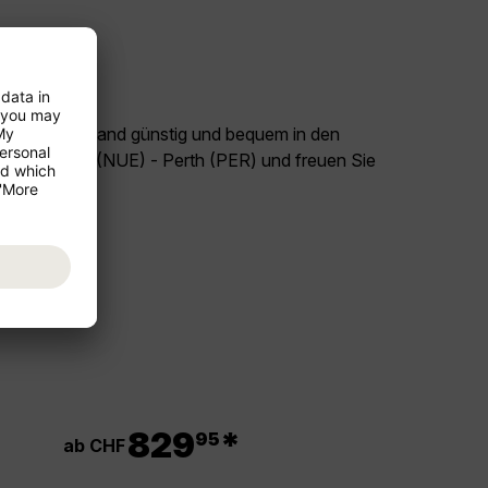
land Deutschland günstig und bequem in den
lug Nürnberg (NUE) - Perth (PER) und freuen Sie
!
.
829
*
95
ab CHF