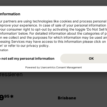
ren Urlaub!
Starten Sie von Ihrem Abflugs
Urlaub. Buchen Sie jetzt den F
z- und Mittelstrecke als
sich auf Ihr Reiseziel Australien
ressieren
.
9
*
95
Brisbane