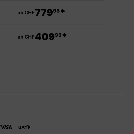
.
779
*
95
ab CHF
.
409
*
95
ab CHF