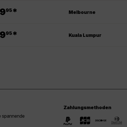
.
9
*
95
Melbourne
.
9
*
95
Kuala Lumpur
Zahlungsmethoden
ie spannende