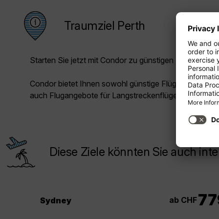
Traumziel Perth
Starten Sie jetzt mit Condor zu günstigen Preisen in Ih
Condor bietet Ihnen sowohl günstige Flüge für die Kur
auch Flugangebote für Langstreckenflüge.
Diese Ziele könnten Sie auch inte
77
ab CHF
Sydney