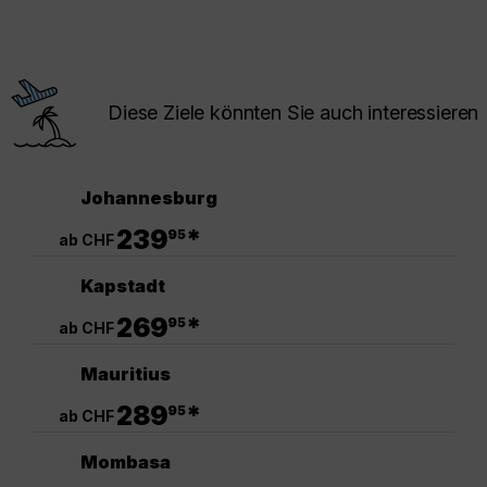
Diese Ziele könnten Sie auch interessieren
Johannesburg
.
239
*
95
ab CHF
Kapstadt
.
269
*
95
ab CHF
Mauritius
.
289
*
95
ab CHF
Mombasa