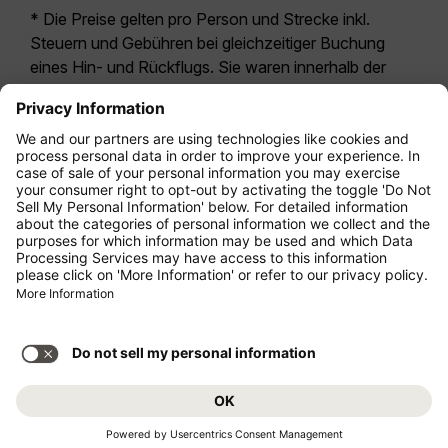
* Die Preise gelten pro Person und Strecke inkl.
Steuern und Gebühren bei gleichzeitiger Buchung
eines Hin- und Rückflugs. Sie waren innerhalb der
letzten 24 Stunden verfügbar und sind
möglicherweise nicht mehr aktuell. Bei den für die
Economy Class
angegebenen Tarifen handelt es
sich i.d.R. um Economy Zero, unsere restriktivste
Tarifoption. Es können hierfür zusätzliche Gebühren
für
Aufgabegepäck
oder für andere optionale
Leistungen anfallen. Es gelten die
Allgemeinen
Geschäftsbedingungen
.