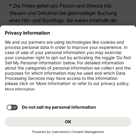
* Die Preise gelten pro Person und Strecke inkl.
Steuern und Gebühren bei gleichzeitiger Buchung
eines Hin- und Rückflugs. Sie waren innerhalb der
letzten 24 Stunden verfügbar und sind
möglicherweise nicht mehr aktuell. Bei den für die
Economy Class
angegebenen Tarifen handelt es
sich i.d.R. um Economy Zero, unsere restriktivste
Tarifoption. Es können hierfür zusätzliche Gebühren
für
Aufgabegepäck
oder für andere optionale
Leistungen anfallen. Es gelten die
Allgemeinen
Geschäftsbedingungen
.