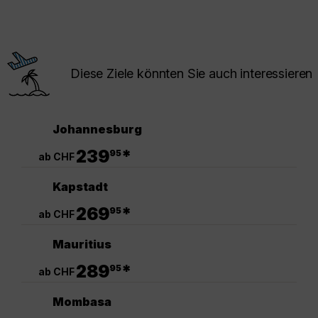
Diese Ziele könnten Sie auch interessieren
Johannesburg
.
239
*
95
ab CHF
Kapstadt
.
269
*
95
ab CHF
Mauritius
.
289
*
95
ab CHF
Mombasa