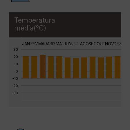
Temperatura
média(°C)
JAN
FEV
MAR
ABR
MAI
JUN
JUL
AGO
SET
OUT
NOV
DEZ
30
20
10
0
-10
-20
-30