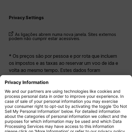
Privacy Settings
As ligações abrem numa nova janela. Sites externos
podem não cumprir estar acessíveis.
* Os preços são por pessoa e por rota que incluem
os impostos e as taxas ao reservar um voo de ida e
volta ao mesmo tempo. Estes dados foram
disponibilizados nas últimas 24 horas e podem já não
estar atualizados. As tarifas apresentadas para a
Economy Class
correspondem geralmente à
Economy Zero, a nossa opção tarifária mais restritiva.
Poderão aplicar-se taxas adicionais para
bagagem
registada
ou outros serviços opcionais. Aplicam-se
os
Termos e Condições Gerais de Transporte
(T&C).