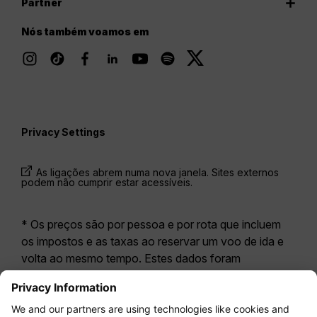
Partner
Nós também voamos em
Privacy Settings
As ligações abrem numa nova janela. Sites externos
podem não cumprir estar acessíveis.
* Os preços são por pessoa e por rota que incluem
os impostos e as taxas ao reservar um voo de ida e
volta ao mesmo tempo. Estes dados foram
disponibilizados nas últimas 24 horas e podem já não
estar atualizados. As tarifas apresentadas para a
Economy Class
correspondem geralmente à