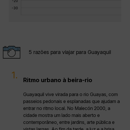
-20
-30
5 razões para viajar para Guayaquil
1.
Ritmo urbano à beira-rio
Guayaquil vive virada para o rio Guayas, com
passeios pedonais e esplanadas que ajudam a
entrar no ritmo local. No Malecón 2000, a
cidade mostra um lado mais aberto e
contemporâneo, entre jardins, arte pública e
vistas largas. Ao fim da tarde, a luz e a brisa