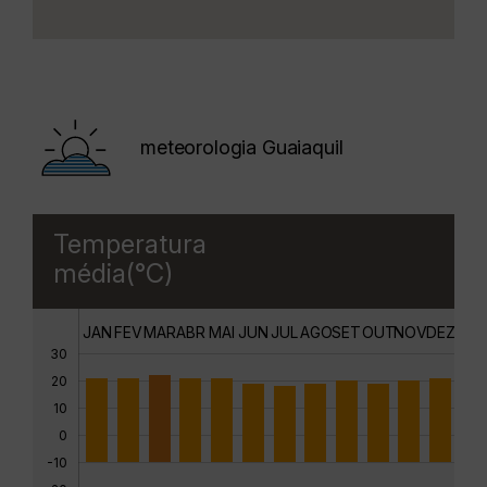
meteorologia Guaiaquil
Temperatura
média(°C)
JAN
FEV
MAR
ABR
MAI
JUN
JUL
AGO
SET
OUT
NOV
DEZ
30
20
10
0
-10