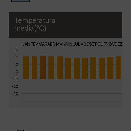
Temperatura
média(°C)
JAN
FEV
MAR
ABR
MAI
JUN
JUL
AGO
SET
OUT
NOV
DEZ
30
20
10
0
-10
-20
-30