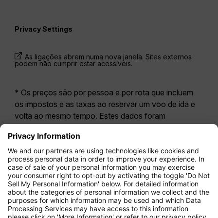
Privacy Settings
As ligações abrem numa nova janela. Sites externos
podem não cumprir estar acessíveis.
* Os preços são por pessoa e por rota que incluem
os impostos e as taxas ao reservar um voo de ida e
volta ao mesmo tempo. Estes dados foram
disponibilizados nas últimas 24 horas e podem já não
estar atualizados. As tarifas apresentadas para a
Economy Class
correspondem geralmente à
Economy Zero, a nossa opção tarifária mais restritiva.
Poderão aplicar-se taxas adicionais para
bagagem
registada
ou outros serviços opcionais. Aplicam-se
os
Termos e Condições Gerais de Transporte
(T&C).