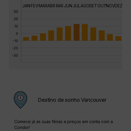
JAN
FEV
MAR
ABR
MAI
JUN
JUL
AGO
SET
OUT
NOV
DEZ
30
20
10
0
-10
-20
-30
Destino de sonho Vancouver
Comece já as suas férias a preços em conta com a
Condor!