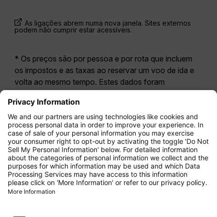
As ligações abrem numa nova janela. Sites externos
podem não cumprir estar acessíveis.
* Os preços são por pessoa e por rota que incluem
os impostos e as taxas ao reservar um voo de ida e
volta ao mesmo tempo. Estes dados foram
disponibilizados nas últimas 24 horas e podem já não
estar atualizados. As tarifas apresentadas para a
Economy Class
correspondem geralmente à
Economy Zero, a nossa opção tarifária mais restritiva.
Poderão aplicar-se taxas adicionais para
bagagem
registada
ou outros serviços opcionais. Aplicam-se
os
Termos e Condições Gerais de Transporte
(T&C).