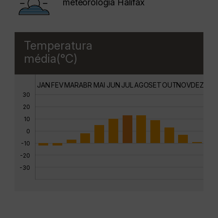
meteorologia Halifax
Temperatura
média(°C)
JAN
FEV
MAR
ABR
MAI
JUN
JUL
AGO
SET
OUT
NOV
DEZ
30
20
10
0
-10
-20
-30