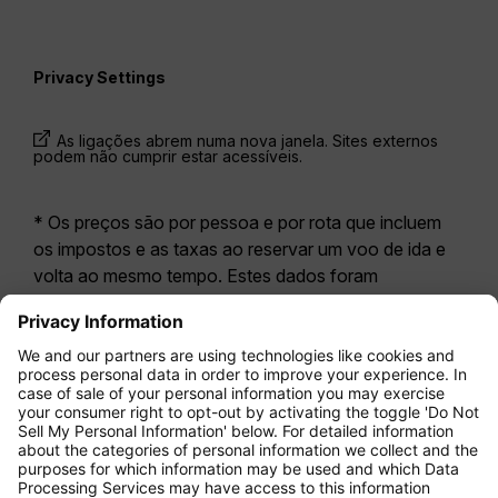
Privacy Settings
As ligações abrem numa nova janela. Sites externos
podem não cumprir estar acessíveis.
* Os preços são por pessoa e por rota que incluem
os impostos e as taxas ao reservar um voo de ida e
volta ao mesmo tempo. Estes dados foram
disponibilizados nas últimas 24 horas e podem já não
estar atualizados. As tarifas apresentadas para a
Economy Class
correspondem geralmente à
Economy Zero, a nossa opção tarifária mais restritiva.
Poderão aplicar-se taxas adicionais para
bagagem
registada
ou outros serviços opcionais. Aplicam-se
os
Termos e Condições Gerais de Transporte
(T&C).