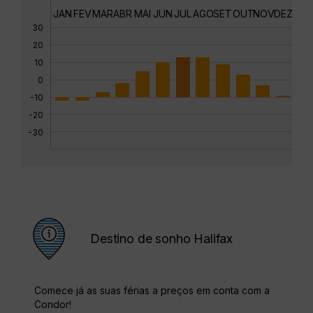
JAN
FEV
MAR
ABR
MAI
JUN
JUL
AGO
SET
OUT
NOV
DEZ
30
20
10
0
-10
-20
-30
Destino de sonho Halifax
Comece já as suas férias a preços em conta com a
Condor!