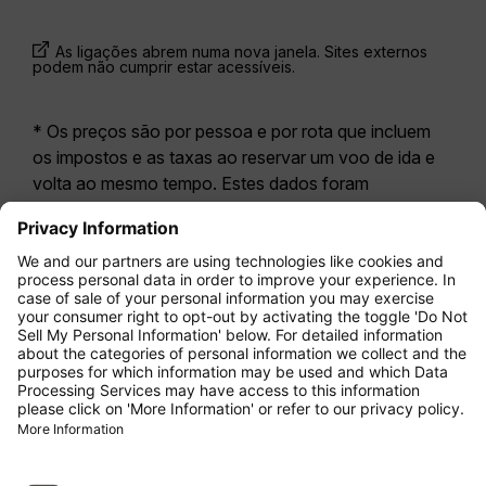
As ligações abrem numa nova janela. Sites externos
podem não cumprir estar acessíveis.
* Os preços são por pessoa e por rota que incluem
os impostos e as taxas ao reservar um voo de ida e
volta ao mesmo tempo. Estes dados foram
disponibilizados nas últimas 24 horas e podem já não
estar atualizados. As tarifas apresentadas para a
Economy Class
correspondem geralmente à
Economy Zero, a nossa opção tarifária mais restritiva.
Poderão aplicar-se taxas adicionais para
bagagem
registada
ou outros serviços opcionais. Aplicam-se
os
Termos e Condições Gerais de Transporte
(T&C).