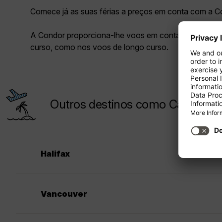
Comece já as suas férias a preços em conta com a C
A Condor proporciona-lhe voos em conta tanto nos 
curso, como nos voos de longo curso.
Outros destinos como Calgary pa
Halifax
Vancouver