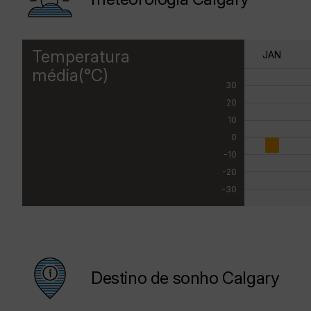
Temperatura
JAN
média(°C)
30
20
10
0
-10
-20
-30
Destino de sonho Calgary