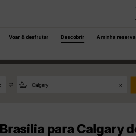
Voar & desfrutar
Descobrir
A minha reserva
ry
Brasilia para Calgary
rasilia para Calgary de