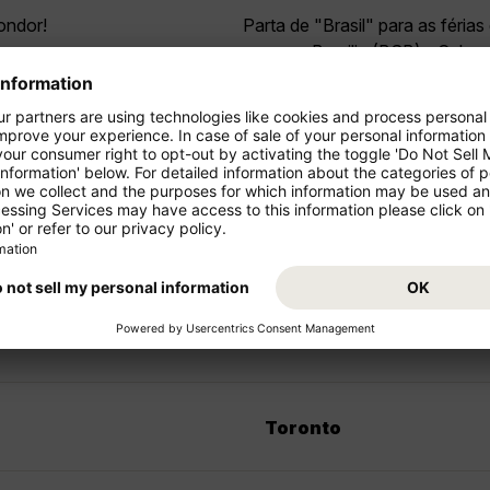
ondor!
Parta de "Brasil" para as féri
seu voo Brasilia (BSB) - Calga
voos de curto e médio
em "Canadá"!
rtir de Portugal
Winnipeg
Toronto