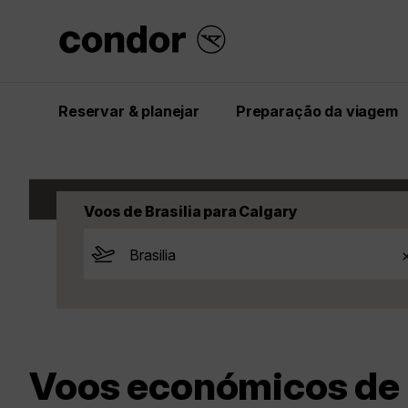
Reservar & planejar
Preparação da viagem
Start
Inspiração
Voos
Canadá
Calga
Voos de Brasilia para Calgary
Voos económicos de B