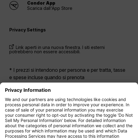
Condor App
Scarica dall'App Store
Privacy Settings
Link aperti in una nuova finestra. I siti esterni
potrebbero non essere accessibili.
* I prezzi si intendono per persona e per tratta, tasse
e spese incluse quando si prenota
contemporaneamente un volo di andata e ritorno.
Erano disponibili nelle ultime 24 ore e potrebbero non
essere più aggiornati. Le tariffe indicate per
l’Economy Class
sono solitamente Economy Zero,
la nostra opzione di tariffa più limitata. Potrebbero
essere applicati costi aggiuntivi per il
bagaglio
da
stiva registrato o altri servizi opzionali. Vengono
applicate le
Condizioni Generali di Contratto
.