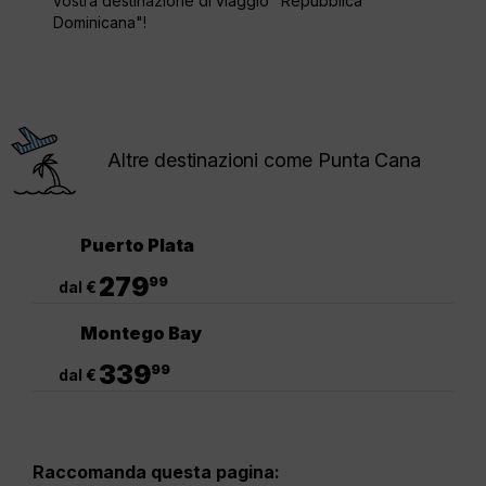
vostra destinazione di viaggio "Repubblica
Dominicana"!
Altre destinazioni come Punta Cana
Puerto Plata
.
279
99
dal €
Montego Bay
.
339
99
dal €
Raccomanda questa pagina: