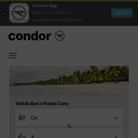
Condor App
aperto
Ricerca voli & Check-in
gratuito Scarica dall`AppStore
Voli da Bari a Punta Cana