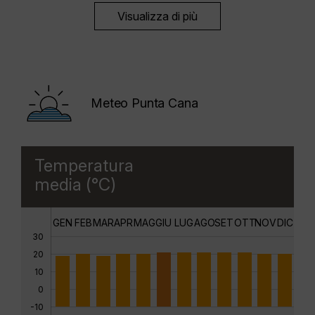
Visualizza di più
Meteo Punta Cana
Temperatura
media (°C)
GEN
FEB
MAR
APR
MAG
GIU
LUG
AGO
SET
OTT
NOV
DIC
30
20
10
0
-10