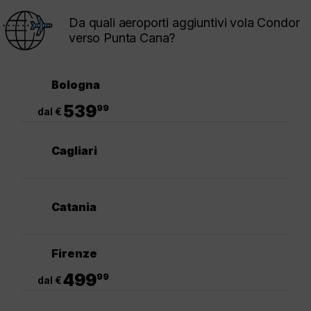
Da quali aeroporti aggiuntivi vola Condor
verso Punta Cana?
Bologna
.
539
99
dal €
Cagliari
Catania
Firenze
.
499
99
dal €